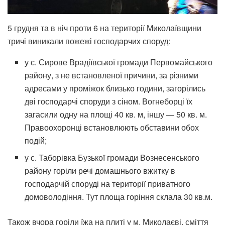
5 грудня та в ніч проти 6 на території Миколаївщини
тричі виникали пожежі господарчих споруд:
у с. Сирове Врадіївської громади Первомайського
району, з не встановленої причини, за різними
адресами у проміжок близько години, загорілись
дві господарчі споруди з сіном. Вогнеборці їх
загасили одну на площі 40 кв. м, іншу — 50 кв. м.
Правоохоронці встановлюють обставини обох
подій;
у с. Таборівка Бузької громади Вознесенського
району горіли речі домашнього вжитку в
господарчій споруді на території приватного
домоволодіння. Тут площа горіння склала 30 кв.м.
Також вчора горіли їжа на плиті у м. Миколаєві, сміття