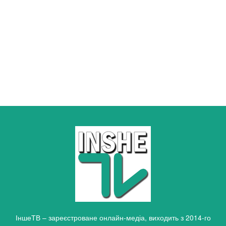
ІншеТВ – зареєстроване онлайн-медіа, виходить з 2014-го