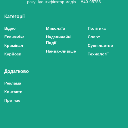
року. Ідентифікатор медіа – R40-05753
Категорії
Відео
Миколаїв
Політика
Економіка
Надзвичайні
Спорт
Події
Кримінал
Суспільство
Найважливіше
Курйози
Технології
Додатково
Реклама
Контакти
Про нас