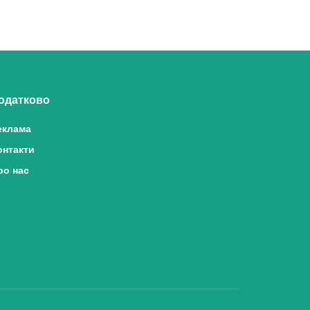
одатково
еклама
онтакти
ро нас