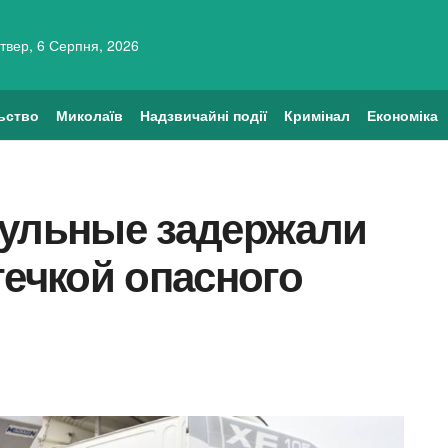
твер, 6 Серпня, 2026
ьство
Миколаїв
Надзвичайні події
Кримінал
Економіка
рульные задержали
течкой опасного