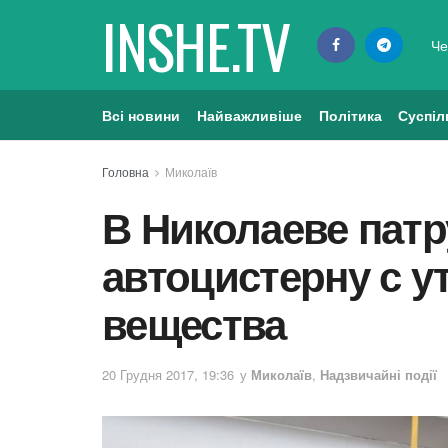
INSHE.TV
Че
Всі новини
Найважливіше
Політика
Суспіл
Головна
Миколаїв
В Николаеве пат
автоцистерну с у
вещества
20 Грудня 2017, 19:36
у
Миколаїв
,
Надзвичайні події