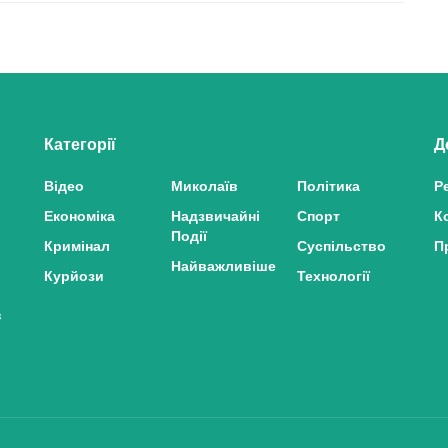
Категорії
Д
Відео
Миколаїв
Політика
Р
Економіка
Надзвичайні
Спорт
К
Події
Кримінал
Суспільство
П
Найважливіше
Курйози
Технології
з