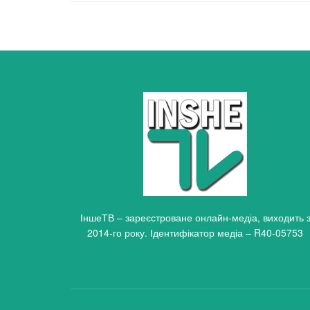
ІншеТВ – зареєстроване онлайн-медіа, виходить 
2014-го року. Ідентифікатор медіа – R40-05753