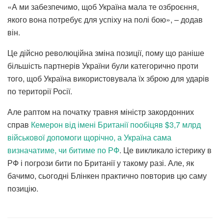
«А ми забезпечимо, щоб Україна мала те озброєння,
якого вона потребує для успіху на полі бою», – додав
він.
Це дійсно революційна зміна позиції, пому що раніше
більшість партнерів України були категорично проти
того, щоб Україна використовувала їх зброю для ударів
по території Росії.
Але раптом на початку травня міністр закордонних
справ
Кемерон від імені Британії пообіцяв $3,7 млрд
військової допомоги щорічно, а Україна сама
визначатиме, чи битиме по РФ
. Це викликало істерику в
РФ і погрози бити по Британії у такому разі. Але, як
бачимо, сьогодні Блінкен практично повторив цю саму
позицію.