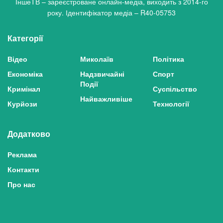
ІншеТВ – зареєстроване онлайн-медіа, виходить з 2014-го
року. Ідентифікатор медіа – R40-05753
Категорії
Відео
Миколаїв
Політика
Економіка
Надзвичайні
Спорт
Події
Кримінал
Суспільство
Найважливіше
Курйози
Технології
Додатково
Реклама
Контакти
Про нас