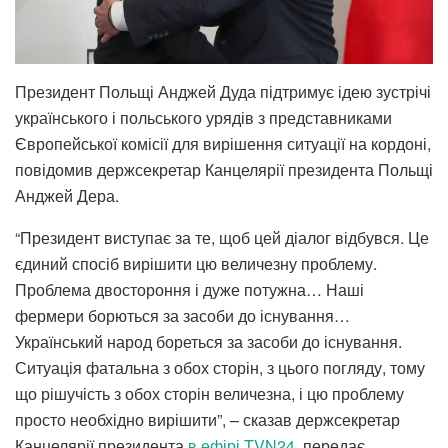
Президент Польщі Анджей Дуда підтримує ідею зустрічі
українського і польського урядів з представниками
Європейської комісії для вирішення ситуації на кордоні,
повідомив держсекретар Канцелярії президента Польщі
Анджей Дера.
“Президент виступає за те, щоб цей діалог відбувся. Це
єдиний спосіб вирішити цю величезну проблему.
Проблема двостороння і дуже потужна… Наші
фермери борються за засоби до існування…
Український народ бореться за засоби до існування.
Ситуація фатальна з обох сторін, з цього погляду, тому
що рішучість з обох сторін величезна, і цю проблему
просто необхідно вирішити”, – сказав держсекретар
Канцелярії президента
в ефірі TVN24
, передає