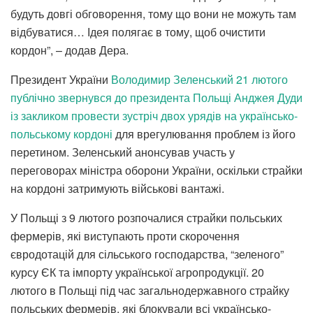
будуть довгі обговорення, тому що вони не можуть там
відбуватися… Ідея полягає в тому, щоб очистити
кордон”, – додав Дера.
Президент України
Володимир Зеленський 21 лютого
публічно звернувся до президента Польщі Анджея Дуди
із закликом провести зустріч двох урядів на українсько-
польському кордоні
для врегулювання проблем із його
перетином. Зеленський анонсував участь у
переговорах міністра оборони України, оскільки страйки
на кордоні затримують військові вантажі.
У Польщі з 9 лютого розпочалися страйки польських
фермерів, які виступають проти скорочення
євродотацій для сільського господарства, “зеленого”
курсу ЄК та імпорту української агропродукції. 20
лютого в Польщі під час загальнодержавного страйку
польських фермерів, які блокували всі українсько-