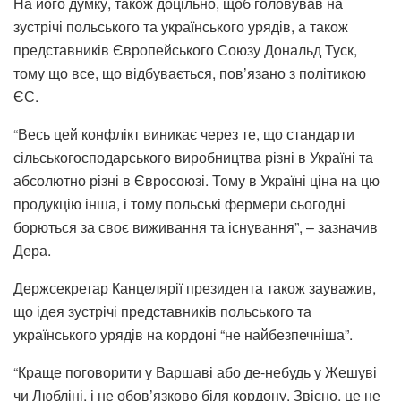
На його думку, також доцільно, щоб головував на
зустрічі польського та українського урядів, а також
представників Європейського Союзу Дональд Туск,
тому що все, що відбувається, пов’язано з політикою
ЄС.
“Весь цей конфлікт виникає через те, що стандарти
сільськогосподарського виробництва різні в Україні та
абсолютно різні в Євросоюзі. Тому в Україні ціна на цю
продукцію інша, і тому польські фермери сьогодні
борються за своє виживання та існування”, – зазначив
Дера.
Держсекретар Канцелярії президента також зауважив,
що ідея зустрічі представників польського та
українського урядів на кордоні “не найбезпечніша”.
“Краще поговорити у Варшаві або де-небудь у Жешуві
чи Любліні, і не обов’язково біля кордону. Звісно, це не