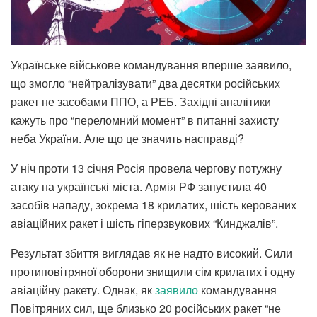
Українське військове командування вперше заявило,
що змогло “нейтралізувати” два десятки російських
ракет не засобами ППО, а РЕБ. Західні аналітики
кажуть про “переломний момент” в питанні захисту
неба України. Але що це значить насправді?
У ніч проти 13 січня Росія провела чергову потужну
атаку на українські міста. Армія РФ запустила 40
засобів нападу, зокрема 18 крилатих, шість керованих
авіаційних ракет і шість гіперзвукових “Кинджалів”.
Результат збиття виглядав як не надто високий. Сили
протиповітряної оборони знищили сім крилатих і одну
авіаційну ракету. Однак, як
заявило
командування
Повітряних сил, ще близько 20 російських ракет “не