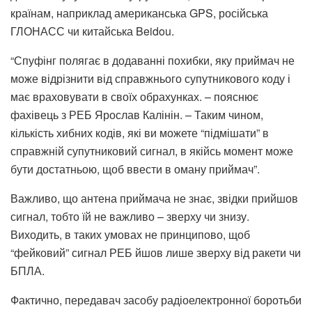
країнам, наприклад американська GPS, російська
ГЛОНАСС чи китайська Beidou.
“Спуфінг полягає в додаванні похибки, яку приймач не
може відрізнити від справжнього супутникового коду і
має враховувати в своїх обрахунках. – пояснює
фахівець з РЕБ Ярослав Калінін. – Таким чином,
кількість хибних кодів, які ви можете “підмішати” в
справжній супутниковий сигнал, в якійсь момент може
бути достатньою, щоб ввести в оману приймач”.
Важливо, що антена приймача не знає, звідки прийшов
сигнал, тобто їй не важливо – зверху чи знизу.
Виходить, в таких умовах не принципово, щоб
“фейковий” сигнал РЕБ йшов лише зверху від ракети чи
БПЛА.
Фактично, передавач засобу радіоелектронної боротьби