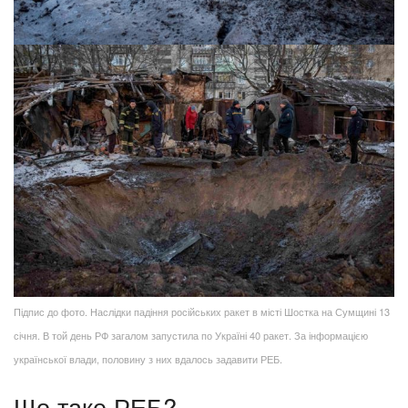
Підпис до фото. Наслідки падіння російських ракет в місті Шостка на Сумщині 13
січня. В той день РФ загалом запустила по Україні 40 ракет. За інформацією
української влади, половину з них вдалось задавити РЕБ.
Що таке РЕБ?