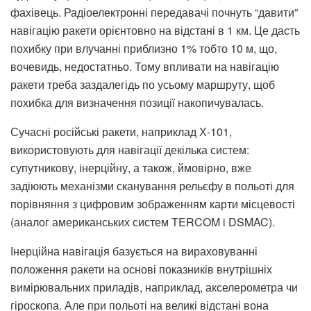
фахівець. Радіоелектронні передавачі почнуть “давити”
навігацію ракети орієнтовно на відстані в 1 км. Це дасть
похибку при влучанні приблизно 1% тобто 10 м, що,
вочевидь, недостатньо. Тому впливати на навігацію
ракети треба заздалегідь по усьому маршруту, щоб
похибка для визначення позиції накопичувалась.
Сучасні російські ракети, наприклад Х-101,
використовують для навігації декілька систем:
супутникову, інерційну, а також, ймовірно, вже
задіюють механізми сканування рельєфу в польоті для
порівняння з цифровим зображенням карти місцевості
(аналог американських систем TERCOM i DSMAC).
Інерційна навігація базується на вираховуванні
положення ракети на основі показників внутрішніх
вимірювальних приладів, наприклад, акселерометра чи
гіроскопа. Але при польоті на великі відстані вона