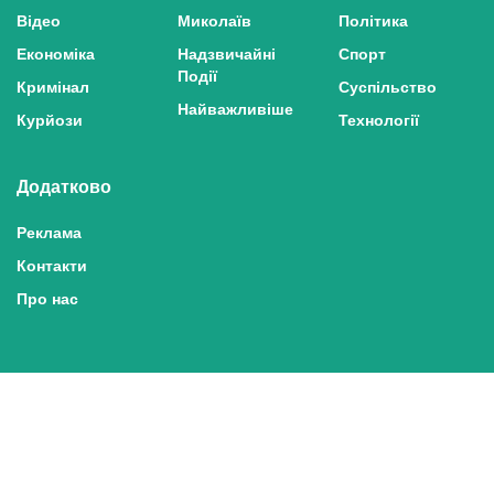
Відео
Миколаїв
Політика
Економіка
Надзвичайні
Спорт
Події
Кримінал
Суспільство
Найважливіше
Курйози
Технології
Додатково
Реклама
Контакти
Про нас
Політика конфіденційності та захисту персональних даних
Політика користування сайтом
Правила використання матеріалів сайту