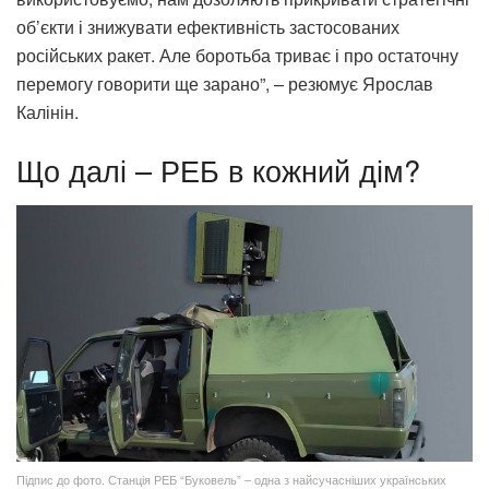
об’єкти і знижувати ефективність застосованих
російських ракет. Але боротьба триває і про остаточну
перемогу говорити ще зарано”, – резюмує Ярослав
Калінін.
Що далі – РЕБ в кожний дім?
Підпис до фото. Станція РЕБ “Буковель” – одна з найсучасніших українських