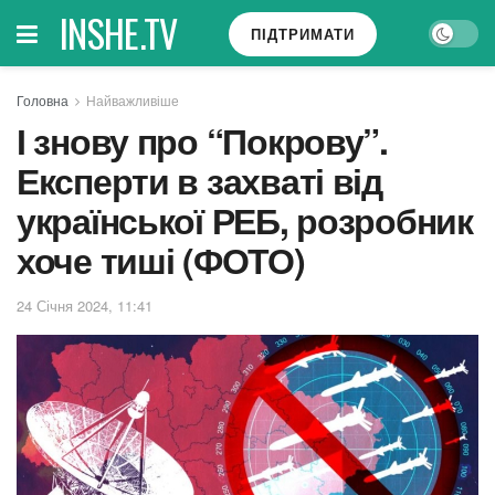
INSHE.TV
ПІДТРИМАТИ
Головна
Найважливіше
І знову про “Покрову”.
Експерти в захваті від
української РЕБ, розробник
хоче тиші (ФОТО)
24 Січня 2024, 11:41