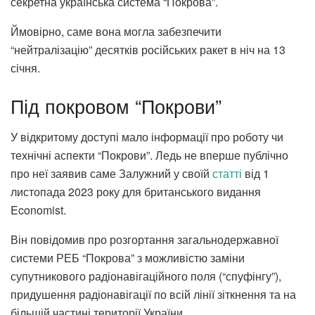
секретна українська система “Покрова”.
Ймовірно, саме вона могла забезпечити
“нейтралізацію” десятків російських ракет в ніч на 13
січня.
Під покровом “Покрови”
У відкритому доступі мало інформації про роботу чи
технічні аспекти “Покрови”. Ледь не вперше публічно
про неї заявив саме Залужний у своїй
статті
від 1
листопада 2023 року для британського видання
Economist.
Він повідомив про розгортання загальнодержавної
системи РЕБ “Покрова” з можливістю заміни
супутникового радіонавігаційного поля (“спуфінгу”),
придушення радіонавігації по всій лінії зіткнення та на
більшій частині території України.