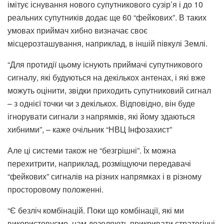
імітує існування нового супутникового сузір’я і до 10
реальних супутників додає ще 60 “фейкових”. В таких
умовах приймач хибно визначає своє
місцерозташування, наприклад, в іншій півкулі Землі.
“Для протидії цьому існують приймачі супутникового
сигналу, які будуються на декількох антенах, і які вже
можуть оцінити, звідки приходить супутниковий сигнал
– з однієї точки чи з декількох. Відповідно, він буде
ігнорувати сигнали з напрямків, які йому здаються
хибними”, – каже очільник “НВЦ Інфозахист”
Але ці системи також не “безгрішні”. Їх можна
перехитрити, наприклад, розміщуючи передавачі
“фейкових” сигналів на різних напрямках і в різному
просторовому положенні.
“Є безліч комбінацій. Поки що комбінації, які ми
використовуємо, нам дозоляють прикривати стратегічні