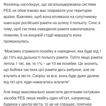
Фахівець наголошує, що загальнодержавна система
РЕБ не обов’язково має покривати усю територію
країни. Важливо, щоб вона впливала на супутникову
навігацію російської ракети на шляху її польоту. Сенс в
тому, щоб система наведення ракети накопичувала
помилки, й на кінцевій стадії маршруту вона
промахнулась.
“Можливо отримати похибку в наведенні, яка буде від 1
до 10% від дальності польоту ракети. Тобто якщо ракета
летіла 1 тис. км, то 1% – це 10 км похибки. Це значить,
що бойова частина цієї ракети десь вибухне, але не
влучить в місто. Скоріш за все, вона буде дуже далеко
від тієї цілі, куди намагалась влучити”.
Але якщо максимально захистити десятками потужних
засобів РЕБ лише якийсь один об’єкт, наприклад,
будинок у центрі міста, то це не спрацює, пояснює