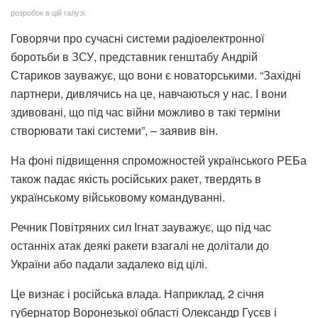
розробок в цій галузі.
Говорячи про сучасні системи радіоелектронної
боротьби в ЗСУ, представник генштабу Андрій
Стариков зауважує, що вони є новаторськими. “Західні
партнери, дивлячись на це, навчаються у нас. І вони
здивовані, що під час війни можливо в такі терміни
створювати такі системи”, – заявив він.
На фоні підвищення спроможностей українського РЕБа
також падає якість російських ракет, твердять в
українському військовому командуванні.
Речник Повітряних сил Ігнат зауважує, що під час
останніх атак деякі ракети взагалі не долітали до
України або падали задалеко від цілі.
Це визнає і російська влада. Наприклад, 2 січня
губернатор Воронезької області Олександр Гусєв і