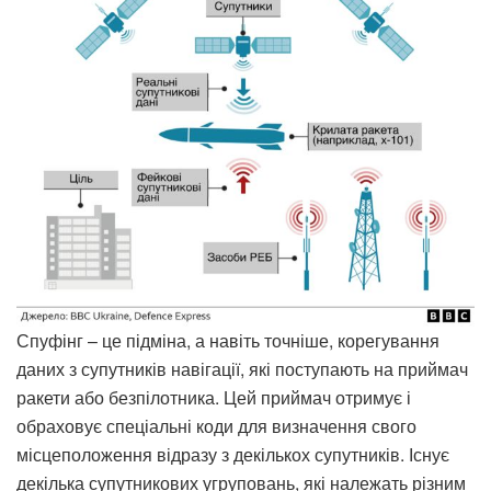
Спуфінг – це підміна, а навіть точніше, корегування
даних з супутників навігації, які поступають на приймач
ракети або безпілотника. Цей приймач отримує і
обраховує спеціальні коди для визначення свого
місцеположення відразу з декількох супутників. Існує
декілька супутникових угруповань, які належать різним