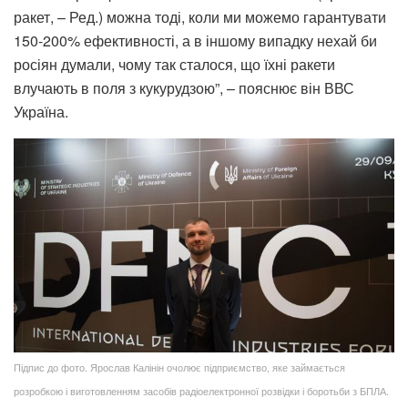
ракет, – Ред.) можна тоді, коли ми можемо гарантувати
150-200% ефективності, а в іншому випадку нехай би
росіян думали, чому так сталося, що їхні ракети
влучають в поля з кукурудзою”, – пояснює він ВВС
Україна.
Підпис до фото. Ярослав Калінін очолює підприємство, яке займається
розробкою і виготовленням засобів радіоелектронної розвідки і боротьби з БПЛА.