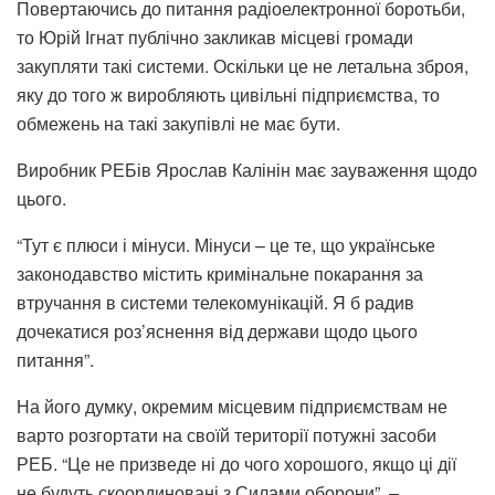
Повертаючись до питання радіоелектронної боротьби,
то Юрій Ігнат публічно закликав місцеві громади
закупляти такі системи. Оскільки це не летальна зброя,
яку до того ж виробляють цивільні підприємства, то
обмежень на такі закупівлі не має бути.
Виробник РЕБів Ярослав Калінін має зауваження щодо
цього.
“Тут є плюси і мінуси. Мінуси – це те, що українське
законодавство містить кримінальне покарання за
втручання в системи телекомунікацій. Я б радив
дочекатися роз’яснення від держави щодо цього
питання”.
На його думку, окремим місцевим підприємствам не
варто розгортати на своїй території потужні засоби
РЕБ. “Це не призведе ні до чого хорошого, якщо ці дії
не будуть скоординовані з Силами оборони”, –