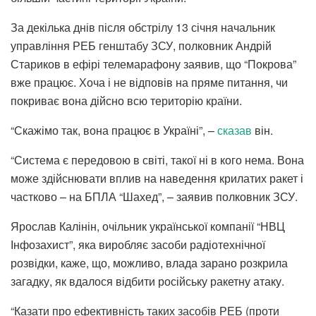
За декілька днів після обстрілу 13 січня начальник
управління РЕБ генштабу ЗСУ, полковник Андрій
Стариков в ефірі телемарафону заявив, що “Покрова”
вже працює. Хоча і не відповів на пряме питання, чи
покриває вона дійсно всю територію країни.
“Скажімо так, вона працює в Україні”, –
сказав
він.
“Система є передовою в світі, такої ні в кого нема. Вона
може здійснювати вплив на наведення крилатих ракет і
частково – на БПЛА “Шахед”, – заявив полковник ЗСУ.
Ярослав Калінін, очільник української компанії “НВЦ
Інфозахист”, яка виробляє засоби радіотехнічної
розвідки, каже, що, можливо, влада зарано розкрила
загадку, як вдалося відбити російську ракетну атаку.
“Казати про ефективність таких засобів РЕБ (проти