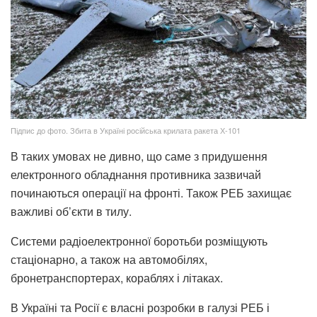
Підпис до фото. Збита в Україні російська крилата ракета Х-101
В таких умовах не дивно, що саме з придушення
електронного обладнання противника зазвичай
починаються операції на фронті. Також РЕБ захищає
важливі об’єкти в тилу.
Системи радіоелектронної боротьби розміщують
стаціонарно, а також на автомобілях,
бронетранспортерах, кораблях і літаках.
В Україні та Росії є власні розробки в галузі РЕБ і