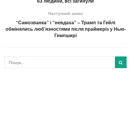
63 людини, всі загинули
Наступний запис
“Самозванка” і “невдаха” – Трамп та Гейлі
обмінялись люб’язностями після праймеріз у Нью-
Гемпширі