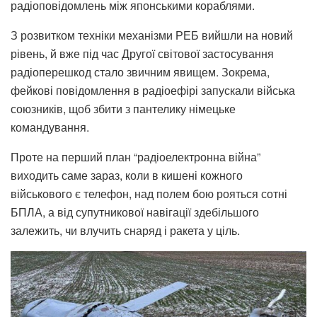
радіоповідомлень між японськими кораблями.
З розвитком техніки механізми РЕБ вийшли на новий
рівень, й вже під час Другої світової застосування
радіоперешкод стало звичним явищем. Зокрема,
фейкові повідомлення в радіоефірі запускали війська
союзників, щоб збити з пантелику німецьке
командування.
Проте на перший план “радіоелектронна війна”
виходить саме зараз, коли в кишені кожного
військового є телефон, над полем бою рояться сотні
БПЛА, а від супутникової навігації здебільшого
залежить, чи влучить снаряд і ракета у ціль.