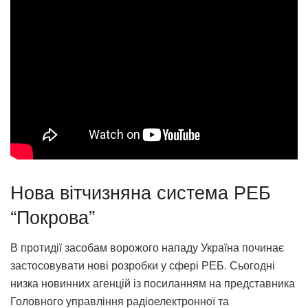
Нова вітчизняна система РЕБ
“Покрова”
В протидії засобам ворожого нападу Україна починає
застосовувати нові розробки у сфері РЕБ. Сьогодні
низка новинних агенцій із посиланням на представника
Головного управління радіоелектронної та