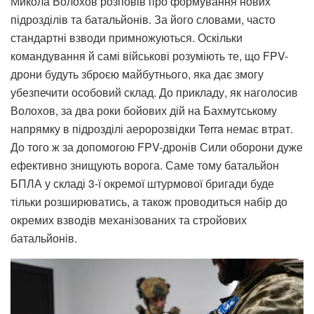
Микола Волохов розповів про формування нових
підрозділів та батальйонів. За його словами, часто
стандартні взводи примножуються. Оскільки
командування й самі військові розуміють те, що FPV-
дрони будуть зброєю майбутнього, яка дає змогу
убезпечити особовий склад. До прикладу, як наголосив
Волохов, за два роки бойових дій на Бахмутському
напрямку в підрозділі аеророзвідки Terra немає втрат.
До того ж за допомогою FPV-дронів Сили оборони дуже
ефективно знищують ворога. Саме тому батальйон
БПЛА у складі 3-ї окремої штурмової бригади буде
тільки розширюватись, а також проводиться набір до
окремих взводів механізованих та стройових
батальйонів.