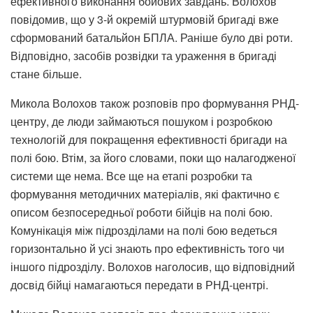
ефективного виконання бойових завдань. Волохов
повідомив, що у 3-й окремій штурмовій бригаді вже
сформований батальйон БПЛА. Раніше було дві роти.
Відповідно, засобів розвідки та ураження в бригаді
стане більше.
Микола Волохов також розповів про формування РНД-
центру, де люди займаються пошуком і розробкою
технологій для покращення ефективності бригади на
полі бою. Втім, за його словами, поки що налагодженої
системи ще нема. Все ще на етапі розробки та
формування методичних матеріалів, які фактично є
описом безпосередньої роботи бійців на полі бою.
Комунікація між підрозділами на полі бою ведеться
горизонтально й усі знають про ефективність того чи
іншого підрозділу. Волохов наголосив, що відповідний
досвід бійці намагаються передати в РНД-центрі.