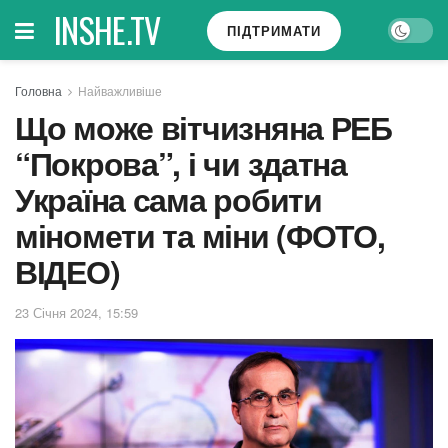
INSHE.TV
ПІДТРИМАТИ
Головна
Найважливіше
Що може вітчизняна РЕБ
“Покрова”, і чи здатна
Україна сама робити
міномети та міни (ФОТО,
ВІДЕО)
23 Січня 2024, 15:59