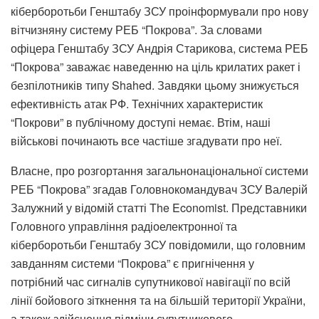
кіберборотьби Генштабу ЗСУ проінформували про нову
вітчизняну систему РЕБ “Покрова”. За словами
офіцера Генштабу ЗСУ Андрія Старикова, система РЕБ
“Покрова” заважає наведенню на ціль крилатих ракет і
безпілотників типу Shahed. Завдяки цьому знижується
ефективність атак РФ. Технічних характеристик
“Покрови” в публічному доступі немає. Втім, наші
військові починають все частіше згадувати про неї.
Власне, про розгортання загальнонаціональної системи
РЕБ “Покрова” згадав Головнокомандувач ЗСУ Валерій
Залужний у відомій статті The Economist. Представники
Головного управління радіоелектронної та
кіберборотьби Генштабу ЗСУ повідомили, що головним
завданням системи “Покрова” є пригнічення у
потрібний час сигналів супутникової навігації по всій
лінії бойового зіткнення та на більшій території України,
а також здійснення підміни супутникового