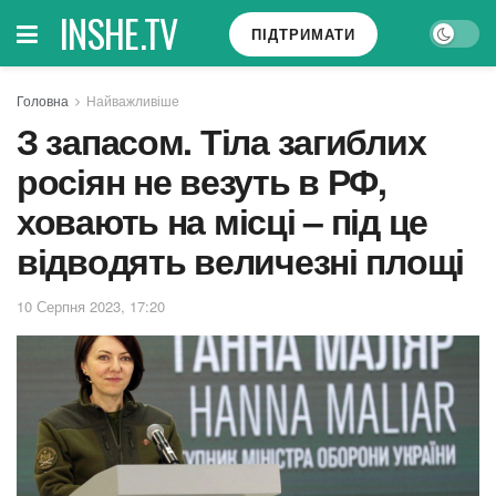
INSHE.TV
ПІДТРИМАТИ
Головна
Найважливіше
З запасом. Тіла загиблих
росіян не везуть в РФ,
ховають на місці – під це
відводять величезні площі
10 Серпня 2023, 17:20