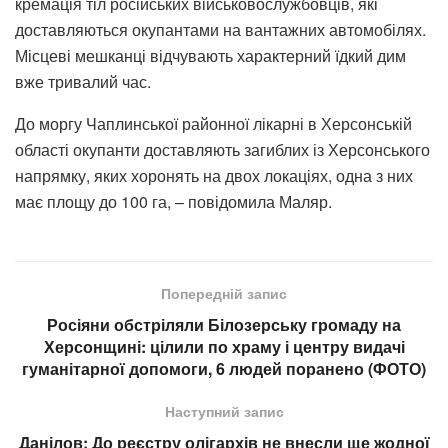
кремація тіл російських військовослужбовців, які
доставляються окупантами на вантажних автомобілях.
Місцеві мешканці відчувають характерний їдкий дим
вже тривалий час.
До моргу Чаплинської районної лікарні в Херсонській
області окупанти доставляють загиблих із Херсонського
напрямку, яких хоронять на двох локаціях, одна з них
має площу до 100 га, – повідомила Маляр.
Попередній запис
Росіяни обстріляли Білозерську громаду на
Херсонщині: цілили по храму і центру видачі
гуманітарної допомоги, 6 людей поранено (ФОТО)
Наступний запис
Данілов: До реєстру олігархів не внесли ще жодної