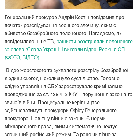
Генеральний прокурор Андрій Костін повідомив про
початок розслідування воєнного злочину, яким є
вбивство беззбройного полоненого. Нагадаємо, як
повідомляло Інше ТВ,
рашисти розстріляли полоненого
за слова “Слава Україні” і виклали відео. Реакція ОП
(ФОТО, ВІДЕО)
-Відео жорстокого та зухвалого розстрілу беззбройної
людини сьогодні сколихнуло суспільство. Головне
слідче управління СБУ зареєструвало кримінальне
провадження за ст. 438 ч. 2 ККУ – порушення законів та
звичаїв війни. Процесуальне керівництво
здійснюватимуть прокурори Офісу Генерального
прокурора. Навіть у війни є закони. Є норми
міжнародного права, якими систематично нехтує
злочинний російський режим. Та рано чи пізно за