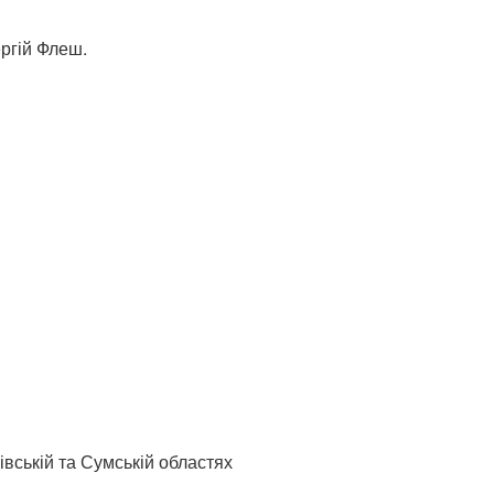
ргій Флеш.
івській та Сумській областях