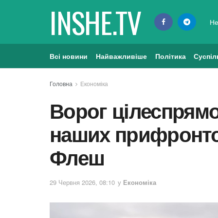
INSHE.TV
Не
Всі новини
Найважливіше
Політика
Суспіл
Головна
Економіка
Ворог цілеспрям
наших прифронтов
Флеш
29 Червня 2026, 08:10
у
Економіка