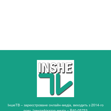
ІншеТВ – зареєстроване онлайн-медіа, виходить з 2014-го
року. Ідентифікатор медіа – R40-05753