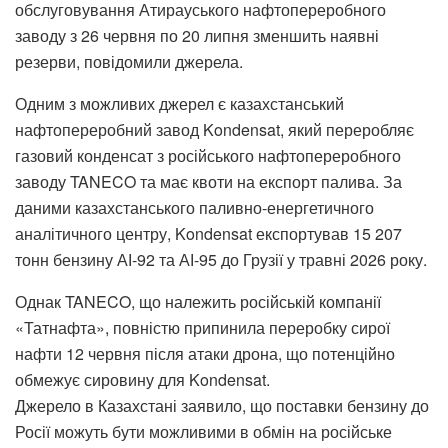
обслуговування Атирауського нафтопереробного
заводу з 26 червня по 20 липня зменшить наявні
резерви, повідомили джерела.
Одним з можливих джерел є казахстанський
нафтопереробний завод Kondensat, який переробляє
газовий конденсат з російського нафтопереробного
заводу TANECO та має квоти на експорт палива. За
даними казахстанського паливно-енергетичного
аналітичного центру, Kondensat експортував 15 207
тонн бензину АІ-92 та АІ-95 до Грузії у травні 2026 року.
Однак TANECO, що належить російській компанії
«Татнафта», повністю припинила переробку сирої
нафти 12 червня після атаки дрона, що потенційно
обмежує сировину для Kondensat.
Джерело в Казахстані заявило, що поставки бензину до
Росії можуть бути можливими в обмін на російське