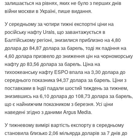
залишається на рівнях, яких не було з перших днів
війни москви в Україні, пише видання.
У середньому за чотири тижні експортні ціни на
російську нафту Urals, що завантажується в
Балтійському регіоні, знизилися приблизно на 4,80
долара до 84,87 долара за барель, тоді як падіння на
4,60 долара призвело до зниження цін на чорноморську
нафту до 83,56 долара за барель. Ціна на
тихоокеанську нафту ESPO впала на 3,30 долара до
середнього показника 94,37 долара за барель. Ціни з
поставками в Індії падали шостий тиждень за тижнем,
знизившись на 6,10 долара до 108,73 долара за барель,
що є найнижчим показником з березня. Усі ціни
наведені згідно з даними Argus Media.
У тижневому вимірі вартість експорту в середньому
становила близько 2,06 мільярда доларів за 7 днів до