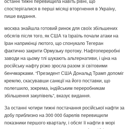
останні тижні перевищила навіть рівні, що
спостерігалися в перші місяці вторгнення в Україну,
пише видання.
москва знайшла готовий ринок для своїх збільшених
обсягів після того, як США та Ізраїль почали атаки на
Іран наприкінці лютого, що спонукало Тегеран
фактично закрити Ормузьку протоку. Нафтопереробні
заводи на цьому тлі шукають альтернативи, і ціна на
російську нафту різко зросла разом зі світовими
бенчмарками. “Президент США Дональд Трамп допоміг
кремлю, скасувавши санкції на його поставки, що
полегшило, зокрема, індійським переробникам
збільшення закупівель”, вказує видання.
За останні чотири тижні постачання російської нафти за
добу приблизно на 300 000 барелів перевищили
показники першого кварталу, і обсяг її нафти в морі