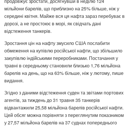
продовжує зростати, досягнувши в неділю 124
мільйони барелів, що приблизно на 25% більше, ніж у
середині квітня. Майже вся ця нафта зараз перебуває в
дорозі, а не простоює в морі, як свідчать дані
відстеження танкерів.
Зростання цін на нафту змусило США послабити
обмеження на купівлю російської нафти, що збільшило
закупівлю індійськими переробниками. Постачання у
травні в середньому становили близько 1,76 мільйона
барелів на день, що на 63% більше, ніж у лютому, пише
видання.
Згідно з даними відстеження суден та звітами портових
агентів, за тиждень до 31 травня 35 танкерів
відвантажили 25,58 мільйона барелів російської нафти.
Цей обсяг можна порівняти з переглянутим показником
у 27,57 мільйона барелів на 37 суднах попереднього