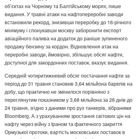
об’єктах на Чорному та Балтійському морях, пише
видання. У травні атаки на нафтопереробні заводи
встановили рекорд, знизивши переробку до 16-річного
мінімуму і спонукавши москву заборонити експорт
авіаційного палива на додаток до раніше зупиненого
продажу бензину за кордон. Відновлення атак на
переробні заводи, ймовірно, збільшує обсяг нафти,
доступної для закордонних поставок, вказує видання.
Середній чотиритижневий обсяг постачання нафти за
період до 31 травня становив 3,64 мільйона барелів на
добу, що практично не змінилося порівняно з
переглянутим показником у 3,68 мільйона за 28 днів до
24 травня, згідно з даними про рух танкерів, зібраними
Bloomberg. А з урахуванням зростання світових цін на
нафту через війну з Іраном та фактичного закриття
Ормузької протоки, вартість московських поставок в