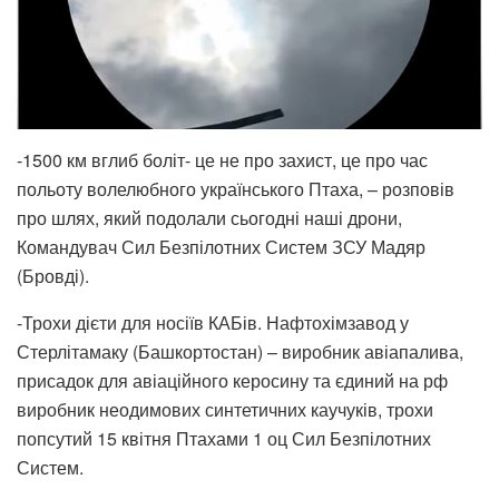
-1500 км вглиб боліт- це не про захист, це про час
польоту волелюбного українського Птаха, – розповів
про шлях, який подолали сьогодні наші дрони,
Командувач Сил Безпілотних Систем ЗСУ Мадяр
(Бровді).
-Трохи дієти для носіїв КАБів. Нафтохімзавод у
Стерлітамаку (Башкортостан) – виробник авіапалива,
присадок для авіаційного керосину та єдиний на рф
виробник неодимових синтетичних каучуків, трохи
попсутий 15 квітня Птахами 1 оц Сил Безпілотних
Систем.