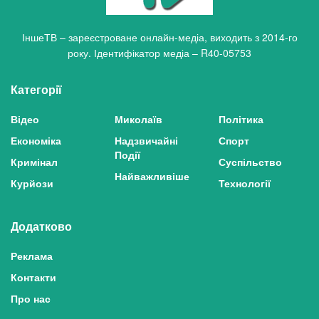
ІншеТВ – зареєстроване онлайн-медіа, виходить з 2014-го
року. Ідентифікатор медіа – R40-05753
Категорії
Відео
Миколаїв
Політика
Економіка
Надзвичайні
Спорт
Події
Кримінал
Суспільство
Найважливіше
Курйози
Технології
Додатково
Реклама
Контакти
Про нас