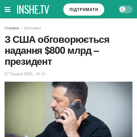
INSHE.TV
ПІДТРИМАТИ
Головна
Економіка
З США обговорюється
надання $800 млрд –
президент
27 Грудня 2025, 19:12