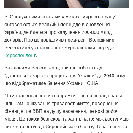
Зі Сполученими штатами у межах “мирного плану”
обговорюється великий блок щодо відновлення
України, де йдеться про залучення 700-800 млрд
доларів. Про це повідомив президент Володимир
Зеленський у спілкуванні з журналістами, передає
Кореспондент
.
За словами Зеленського, триває робота над
“дорожньою картою процвітання України” до 2040 року,
що відображатиме бачення України і США.
“Там головні аспекти і напрямки – це наші національні
цілі. Там і очікування тривалості життя, повернення
біженців, це ВВП на душу населення, це нові робочі
місця. Це також безпекові гарантії, напрямок доступу до
ринків та вступ до Європейського Союзу. В нас є цілі та