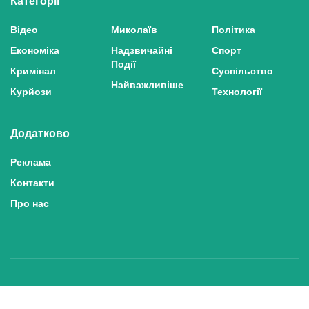
Категорії
Відео
Миколаїв
Політика
Економіка
Надзвичайні
Спорт
Події
Кримінал
Суспільство
Найважливіше
Курйози
Технології
Додатково
Реклама
Контакти
Про нас
Політика конфіденційності та захисту персональних даних
Політика користування сайтом