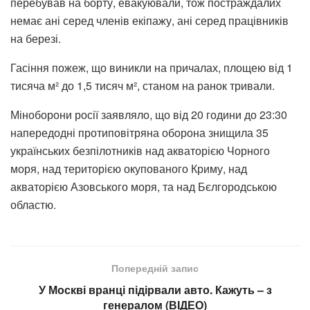
перебував на борту, евакуювали, тож постраждалих
немає ані серед членів екіпажу, ані серед працівників
на березі.
Гасіння пожеж, що виникли на причалах, площею від 1
тисяча м² до 1,5 тисяч м², станом на ранок тривали.
Міноборони росії заявляло, що від 20 години до 23:30
напередодні протиповітряна оборона знищила 35
українських безпілотників над акваторією Чорного
моря, над територією окупованого Криму, над
акваторією Азовського моря, та над Бєлгородською
областю.
Попередній запис
У Москві вранці підірвали авто. Кажуть – з
генералом (ВІДЕО)