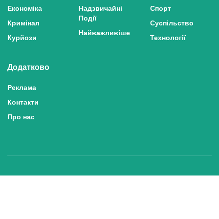
Економіка
Надзвичайні
Спорт
Події
Кримінал
Суспільство
Найважливіше
Курйози
Технології
Додатково
Реклама
Контакти
Про нас
Політика конфіденційності та захисту персональних даних
Політика користування сайтом
Правила використання матеріалів сайту
© 2025 inshe.tv