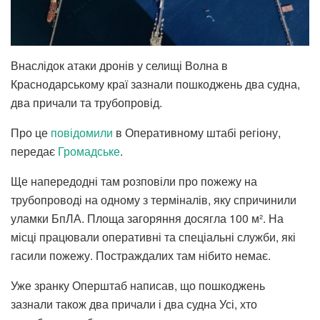
Внаслідок атаки дронів у селищі Волна в
Краснодарському краї зазнали пошкоджень два судна,
два причали та трубопровід.
Про це
повідомили
в Оперативному штабі регіону,
передає
Громадське
.
Ще напередодні там розповіли про пожежу на
трубопроводі на одному з терміналів, яку спричинили
уламки БпЛА. Площа загоряння досягла 100 м². На
місці працювали оперативні та спеціальні служби, які
гасили пожежу. Постраждалих там нібито немає.
Уже зранку Оперштаб написав, що пошкоджень
зазнали також два причали і два судна Усі, хто