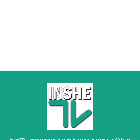
ІншеТВ – зареєстроване онлайн-медіа, виходить з 2014-го