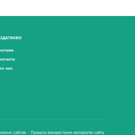
одатково
еклама
онтакти
ро нас
ування сайтом
Правила використання матеріалів сайту