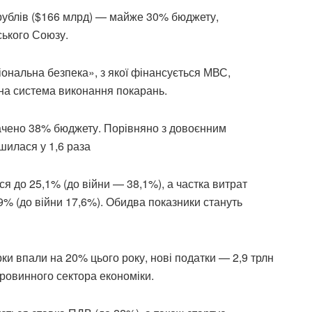
 рублів ($166 млрд) — майже 30% бюджету,
ського Союзу.
іональна безпека», з якої фінансується МВС,
на система виконання покарань.
рачено 38% бюджету. Порівняно з довоєнним
шилася у 1,6 раза
ся до 25,1% (до війни — 38,1%), а частка витрат
9% (до війни 17,6%). Обидва показники стануть
и впали на 20% цього року, нові податки — 2,9 трлн
ровинного сектора економіки.