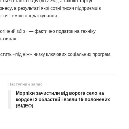
щується ставка ПДВ (до 22%), а також стартує
есу, в результаті якої сотні тисяч підприємців
ю системою оподаткування.
огічний збір» — фактично податок на техніку
газинах.
устить «під ніж» низку ключових соціальних програм.
Наступний запис
Морпіхи зачистили від ворога село на
кордоні 2 областей і взяли 19 полонених
(ВІДЕО)