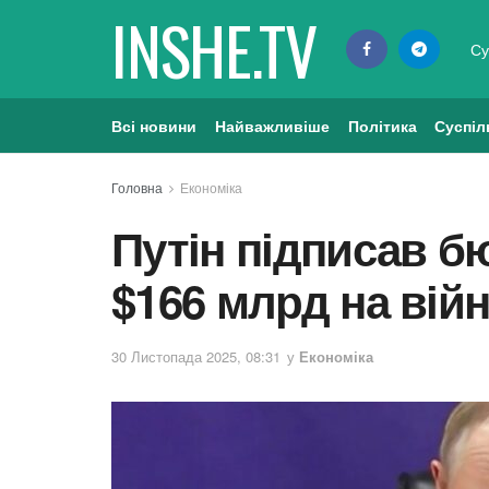
INSHE.TV
Су
Всі новини
Найважливіше
Політика
Суспіл
Головна
Економіка
Путін підписав бю
$166 млрд на вій
30 Листопада 2025, 08:31
у
Економіка