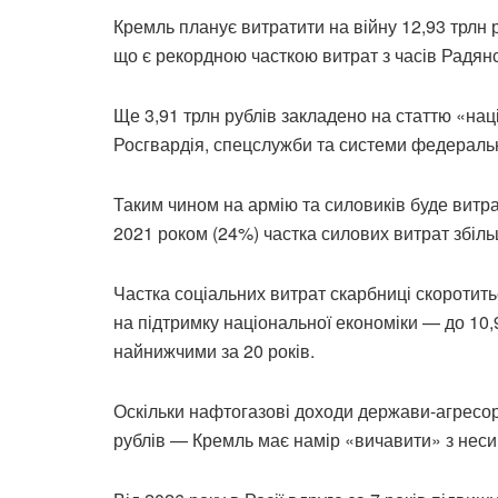
Кремль планує витратити на війну 12,93 трлн
що є рекордною часткою витрат з часів Радян
Ще 3,91 трлн рублів закладено на статтю «нац
Росгвардія, спецслужби та системи федераль
Таким чином на армію та силовиків буде вит
2021 роком (24%) частка силових витрат збіль
Частка соціальних витрат скарбниці скоротить
на підтримку національної економіки — до 10,
найнижчими за 20 років.
Оскільки нафтогазові доходи держави-агресорк
рублів — Кремль має намір «вичавити» з неси