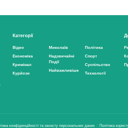
Категорії
Д
Відео
Миколаїв
Політика
Р
Економіка
Надзвичайні
Спорт
К
Події
Кримінал
Суспільство
П
Найважливіше
Курйози
Технології
з
ітика конфіденційності та захисту персональних даних
Політика корист