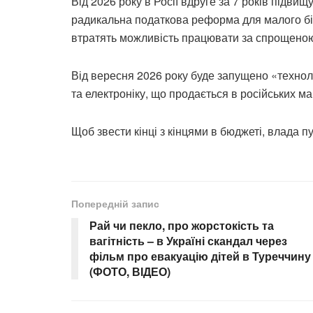
Від 2026 року в Росії вдруге за 7 років підви
радикальна податкова реформа для малого бізн
втратять можливість працювати за спрощено
Від вересня 2026 року буде запущено «технол
та електроніку, що продається в російських ма
Щоб звести кінці з кінцями в бюджеті, влада п
Попередній запис
Рай чи пекло, про жорстокість та
вагітність – в Україні скандал через
фільм про евакуацію дітей в Туреччину
(ФОТО, ВІДЕО)