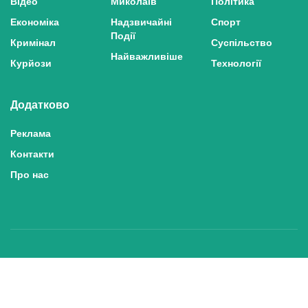
Відео
Миколаїв
Політика
Економіка
Надзвичайні
Спорт
Події
Кримінал
Суспільство
Найважливіше
Курйози
Технології
Додатково
Реклама
Контакти
Про нас
Політика конфіденційності та захисту персональних даних
Політика користування сайтом
Правила використання матеріалів сайту