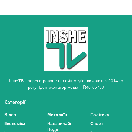
ІншеТВ – зареєстроване онлайн-медіа, виходить з 2014-го
року. Ідентифікатор медіа – R40-05753
Категорії
Відео
Миколаїв
Політика
Економіка
Надзвичайні
Спорт
Події
Кримінал
Суспільство