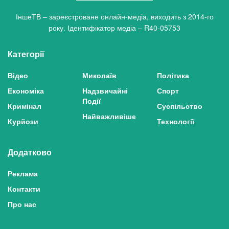
ІншеТВ – зареєстроване онлайн-медіа, виходить з 2014-го
року. Ідентифікатор медіа – R40-05753
Категорії
Відео
Миколаїв
Політика
Економіка
Надзвичайні
Спорт
Події
Кримінал
Суспільство
Найважливіше
Курйози
Технології
Додатково
Реклама
Контакти
Про нас