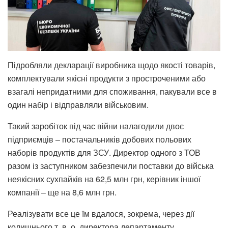
Підробляли декларації виробника щодо якості товарів,
комплектували якісні продукти з простроченими або
взагалі непридатними для споживання, пакували все в
один набір і відправляли військовим.
Такий заробіток під час війни налагодили двоє
підприємців – постачальників добових польових
наборів продуктів для ЗСУ. Директор одного з ТОВ
разом із заступником забезпечили поставки до війська
неякісних сухпайків на 62,5 млн грн, керівник іншої
компанії – ще на 8,6 млн грн.
Реалізувати все це їм вдалося, зокрема, через дії
колишнього т. в. о. директора департаменту