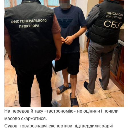
На передовій таку «гастрономію» не оцінили і почали
масово скаржитися.
Судові товарознавчі експертизи підтвердили: харчі