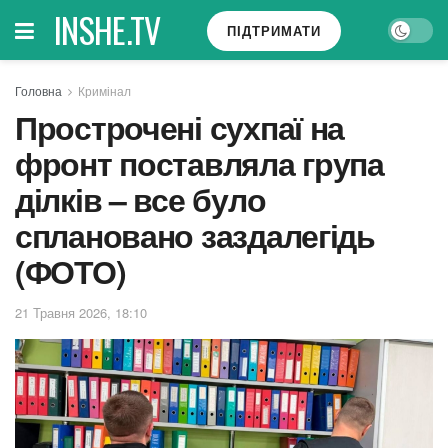
INSHE.TV
ПІДТРИМАТИ
Головна
Кримінал
Прострочені сухпаї на
фронт поставляла група
ділків – все було
сплановано заздалегідь
(ФОТО)
21 Травня 2026, 18:10