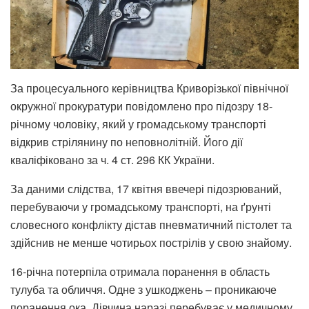
За процесуального керівництва Криворізької північної
окружної прокуратури повідомлено про підозру 18-
річному чоловіку, який у громадському транспорті
відкрив стрілянину по неповнолітній. Його дії
кваліфіковано за ч. 4 ст. 296 КК України.
За даними слідства, 17 квітня ввечері підозрюваний,
перебуваючи у громадському транспорті, на ґрунті
словесного конфлікту дістав пневматичний пістолет та
здійснив не менше чотирьох пострілів у свою знайому.
16-річна потерпіла отримала поранення в область
тулуба та обличчя. Одне з ушкоджень – проникаюче
поранення ока. Дівчина наразі перебуває у медичному