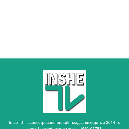
ІншеТВ – зареєстроване онлайн-медіа, виходить з 2014-го
року. Ідентифікатор медіа – R40-05753