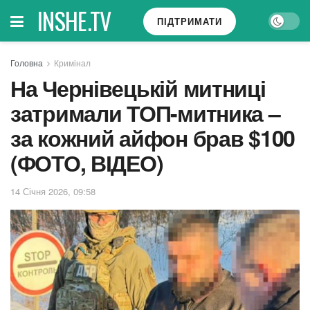
INSHE.TV
ПІДТРИМАТИ
Головна
Кримінал
На Чернівецькій митниці
затримали ТОП-митника –
за кожний айфон брав $100
(ФОТО, ВІДЕО)
14 Січня 2026, 09:58