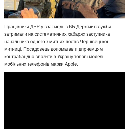
Працівники ДБР у взаємодії з ВБ Держмитслужби
затримали на систематичних хабарях заступника
начальника одного з митних постів Чернівецької
митниці. Посадовець допомагав підприємцям
контрабандно ввозити в Україну топові моделі
мобільних телефонів марки Apple.