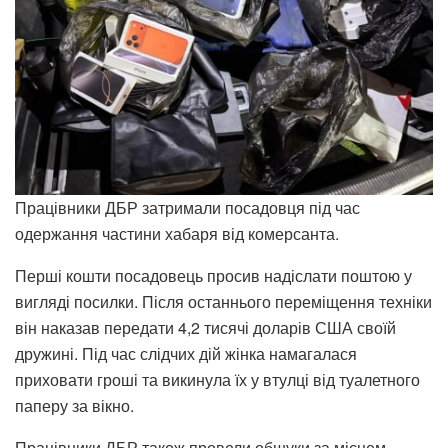
Працівники ДБР затримали посадовця під час
одержання частини хабаря від комерсанта.
Перші кошти посадовець просив надіслати поштою у
вигляді посилки. Після останнього переміщення техніки
він наказав передати 4,2 тисячі доларів США своїй
дружині. Під час слідчих дій жінка намагалася
приховати гроші та викинула їх у втулці від туалетного
паперу за вікно.
Працівники ДБР також провели обшуки за місцем