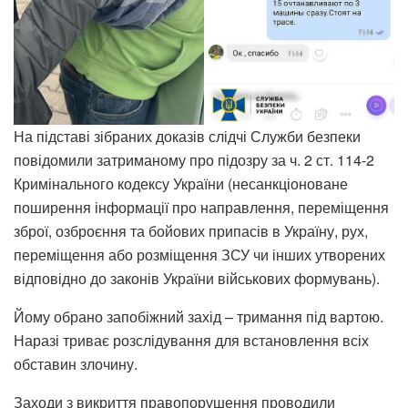
На підставі зібраних доказів слідчі Служби безпеки
повідомили затриманому про підозру за ч. 2 ст. 114-2
Кримінального кодексу України (несанкціоноване
поширення інформації про направлення, переміщення
зброї, озброєння та бойових припасів в Україну, рух,
переміщення або розміщення ЗСУ чи інших утворених
відповідно до законів України військових формувань).
Йому обрано запобіжний захід – тримання під вартою.
Наразі триває розслідування для встановлення всіх
обставин злочину.
Заходи з викриття правопорушення проводили