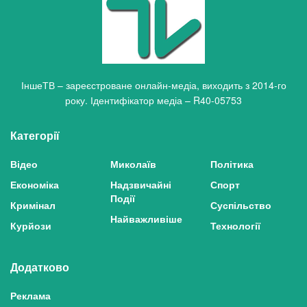
ІншеТВ – зареєстроване онлайн-медіа, виходить з 2014-го
року. Ідентифікатор медіа – R40-05753
Категорії
Відео
Миколаїв
Політика
Економіка
Надзвичайні
Спорт
Події
Кримінал
Суспільство
Найважливіше
Курйози
Технології
Додатково
Реклама