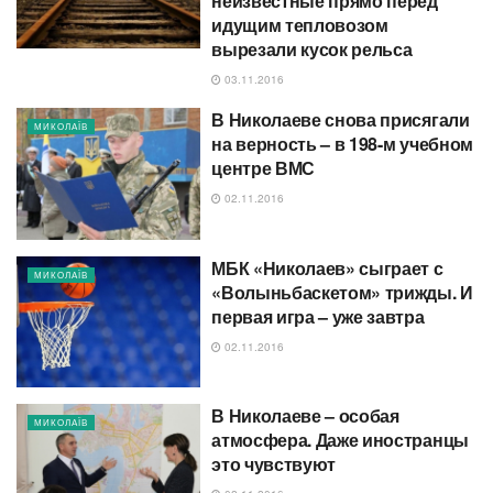
неизвестные прямо перед
идущим тепловозом
вырезали кусок рельса
03.11.2016
В Николаеве снова присягали
МИКОЛАЇВ
на верность – в 198-м учебном
центре ВМС
02.11.2016
МБК «Николаев» сыграет с
МИКОЛАЇВ
«Волыньбаскетом» трижды. И
первая игра – уже завтра
02.11.2016
В Николаеве – особая
МИКОЛАЇВ
атмосфера. Даже иностранцы
это чувствуют