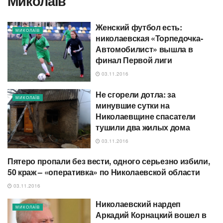
Миколаїв
Женский футбол есть:
МИКОЛАЇВ
николаевская «Торпедочка-
Автомобилист» вышла в
финал Первой лиги
03.11.2016
Не сгорели дотла: за
МИКОЛАЇВ
минувшие сутки на
Николаевщине спасатели
тушили два жилых дома
03.11.2016
Пятеро пропали без вести, одного серьезно избили,
КРИМІНАЛ
50 краж – «оперативка» по Николаевской области
03.11.2016
Николаевский нардеп
МИКОЛАЇВ
Аркадий Корнацкий вошел в