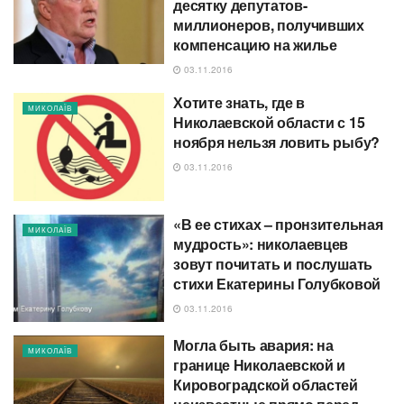
десятку депутатов-
миллионеров, получивших
компенсацию на жилье
03.11.2016
Хотите знать, где в
МИКОЛАЇВ
Николаевской области с 15
ноября нельзя ловить рыбу?
03.11.2016
«В ее стихах – пронзительная
МИКОЛАЇВ
мудрость»: николаевцев
зовут почитать и послушать
стихи Екатерины Голубковой
03.11.2016
Могла быть авария: на
МИКОЛАЇВ
границе Николаевской и
Кировоградской областей