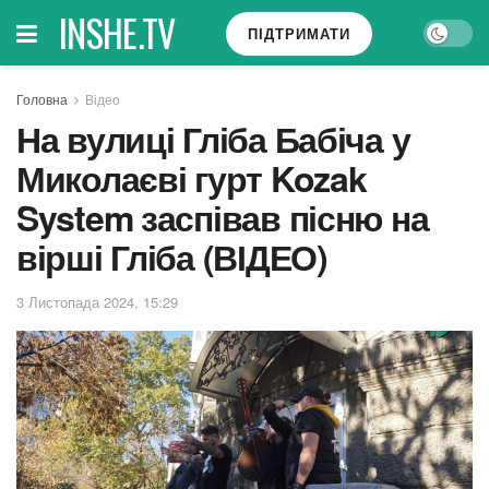
INSHE.TV
ПІДТРИМАТИ
Головна
Відео
На вулиці Гліба Бабіча у
Миколаєві гурт Kozak
System заспівав пісню на
вірші Гліба (ВІДЕО)
3 Листопада 2024, 15:29