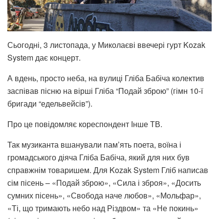
Сьогодні, 3 листопада, у Миколаєві ввечері гурт Kozak
System дає концерт.
А вдень, просто неба, на вулиці Гліба Бабіча колектив
заспівав пісню на вірші Гліба “Подай зброю” (гімн 10-ї
бригади “едельвейсів”).
Про це повідомляє кореспондент Інше ТВ.
Так музиканта вшанували пам’ять поета, воїна і
громадського діяча Гліба Бабіча, який для них був
справжнім товаришем. Для Kozak System Гліб написав
сім пісень – «Подай зброю», «Сила і зброя», «Досить
сумних пісень», «Свобода наче любов», «Мольфар»,
«Ті, що тримають небо над Різдвом» та «Не покинь»