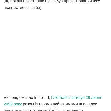
(відеокліп на останню пісню був презентований вже
після загибелі Гліба).
Як повідомляло Інше ТВ,
Гліб Бабіч загинув 28 липня
2022 року
разом із трьома побратимами внаслідок
підриву на протитанковій міні автомашини