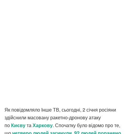
Як повідомляло Інше ТВ, сьогодні, 2 січня росіяни
здійснили масовану ракетно-дронову атаку
по
Києву
та
Харкову
. Спочатку було відомо про те,
що
четверо людей загинули, 92 людей поранено.