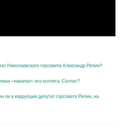
тат Николаевского горсовета Александр Репин?
пина «накапал» его коллега. Солтис?
н ли в коррупции депутат горсовета Репин, на