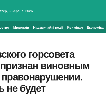
твер, 6 Серпня, 2026
ьство
Миколаїв
Надзвичайні події
Кримінал
Економіка
ского горсовета
 признан виновным
 правонарушении.
 не будет