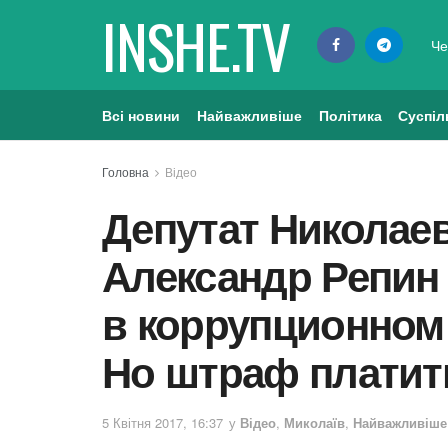
INSHE.TV
Че
Всі новини
Найважливіше
Політика
Суспіл
Головна
Відео
Депутат Николаев
Александр Репин
в коррупционном
Но штраф платить
5 Квітня 2017, 16:37
у
Відео
,
Миколаїв
,
Найважливіше