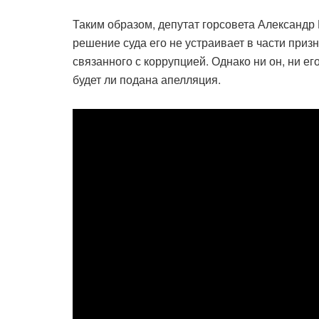
Таким образом, депутат горсовета Александр
решение суда его не устраивает в части при
связанного с коррупцией. Однако ни он, ни ег
будет ли подана апелляция.