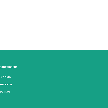
одатково
еклама
онтакти
ро нас