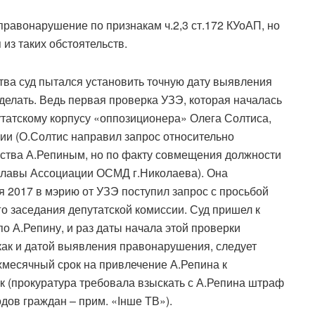
правонарушение по признакам ч.2,3 ст.172 КУоАП, но
 из таких обстоятельств.
тва суд пытался установить точную дату выявления
сделать. Ведь первая проверка УЗЭ, которая началась
утатскому корпусу «оппозиционера» Олега Солтиса,
ии (О.Солтис направил запрос относительно
ства А.Репиным, но по факту совмещения должности
главы Ассоциации ОСМД г.Николаева). Она
я 2017 в мэрию от УЗЭ поступил запрос с просьбой
го заседания депутатской комиссии. Суд пришел к
о А.Репину, и раз даты начала этой проверки
, как и датой выявления правонарушения, следует
рехмесячный срок на привлечение А.Репина к
к (прокуратура требовала взыскать с А.Репина штраф
ов граждан – прим. «Інше ТВ»).