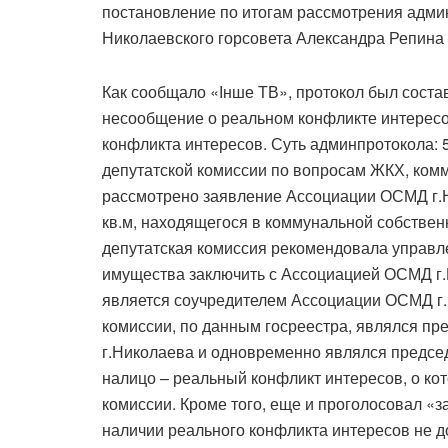
постановление по итогам рассмотрения админ
Николаевского горсовета Александра Репина п
Как сообщало «Інше ТВ», протокол был соста
несообщение о реальном конфликте интересо
конфликта интересов. Суть админпротокола: 
депутатской комиссии по вопросам ЖКХ, ком
рассмотрено заявление Ассоциации ОСМД г.
кв.м, находящегося в коммунальной собствен
депутатская комиссия рекомендовала управл
имущества заключить с Ассоциацией ОСМД г.
является соучредителем Ассоциации ОСМД г.
комиссии, по данным госреестра, являлся п
г.Николаева и одновременно являлся председ
налицо – реальный конфликт интересов, о ко
комиссии. Кроме того, еще и проголосовал «з
наличии реального конфликта интересов не д