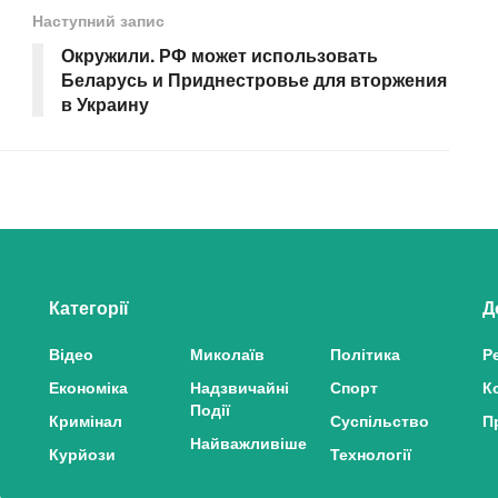
Наступний запис
Окружили. РФ может использовать
Беларусь и Приднестровье для вторжения
в Украину
Категорії
Д
Відео
Миколаїв
Політика
Р
Економіка
Надзвичайні
Спорт
К
Події
Кримінал
Суспільство
П
Найважливіше
Курйози
Технології
з