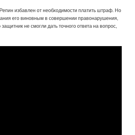
 Репин избавлен от необходимости платить штраф. Но
знания его виновным в совершении правонарушения,
о защитник не смогли дать точного ответа на вопрос,