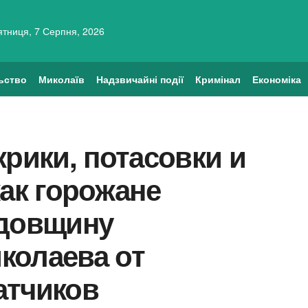
ятниця, 7 Серпня, 2026
ьство
Миколаїв
Надзвичайні події
Кримінал
Економіка
крики, потасовки и
как горожане
одовщину
колаева от
атчиков