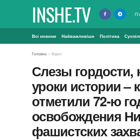
INSHE.TV
П’
Всі новини
Найважливіше
Політика
Суспіл
Головна
Відео
Слезы гордости, 
уроки истории – 
отметили 72-ю г
освобождения Ни
фашистских захв