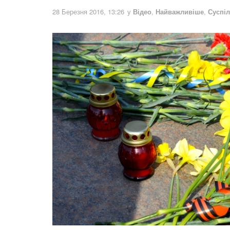
28 Березня 2016, 13:26
у
Відео
,
Найважливіше
,
Суспі