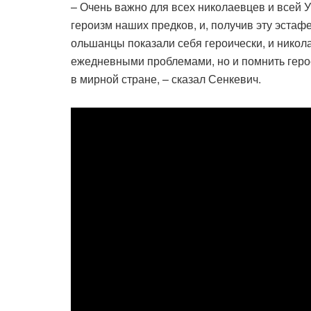
– Очень важно для всех николаевцев и всей У
героизм наших предков, и, получив эту эстафе
ольшанцы показали себя героически, и никол
ежедневными проблемами, но и помнить геро
в мирной стране, – сказал Сенкевич.