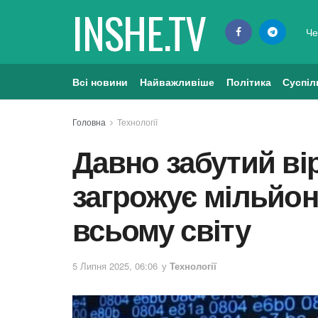
INSHE.TV
Че
Всі новини
Найважливіше
Політика
Суспіл
Головна
Технології
Давно забутий ві
загрожує мільйон
всьому світу
5 Липня 2025, 06:06
у
Технології