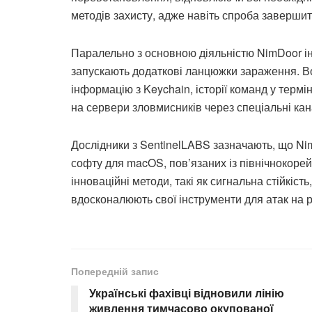
методів захисту, адже навіть спроба заверши
Паралельно з основною діяльністю NimDoor інші
запускають додаткові ланцюжки зараження. Во
інформацію з Keychain, історії команд у термі
на сервери зловмисників через спеціальні кан
Дослідники з SentinelLABS зазначають, що Ni
софту для macOS, пов’язаних із північнокоре
інноваційні методи, такі як сигнальна стійкіст
вдосконалюють свої інструменти для атак на 
Попередній запис
Українські фахівці відновили лінію
живлення тимчасово окупованої