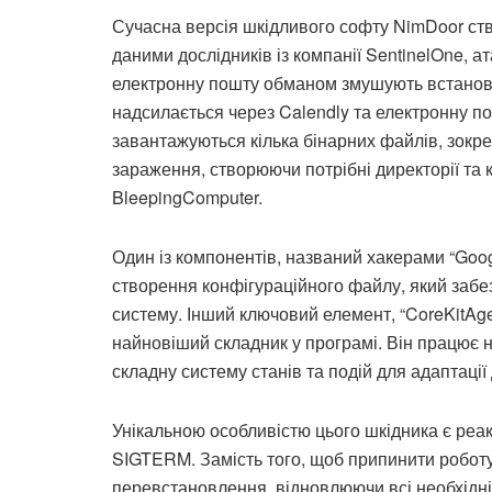
Сучасна версія шкідливого софту NimDoor ст
даними дослідників із компанії SentinelOne, а
електронну пошту обманом змушують встанов
надсилається через Calendly та електронну п
завантажуються кілька бінарних файлів, зокрем
зараження, створюючи потрібні директорії та
BleepingComputer.
Один із компонентів, названий хакерами “Goog
створення конфігураційного файлу, який забе
систему. Інший ключовий елемент, “CoreKitAg
найновіший складник у програмі. Він працює 
складну систему станів та подій для адаптації
Унікальною особливістю цього шкідника є реак
SIGTERM. Замість того, щоб припинити роботу
перевстановлення, відновлюючи всі необхідні