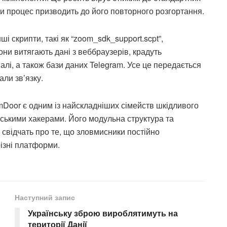
ти процес призводить до його повторного розгортання.
 скрипти, такі як “zoom_sdk_support.scpt”,
ни витягають дані з веббраузерів, крадуть
налі, а також бази даних Telegram. Усе це передається
али зв’язку.
mDoor є одним із найскладніших сімейств шкідливого
йськими хакерами. Його модульна структура та
ь, свідчать про те, що зловмисники постійно
різні платформи.
Наступний запис
Українську зброю вироблятимуть на
території Данії