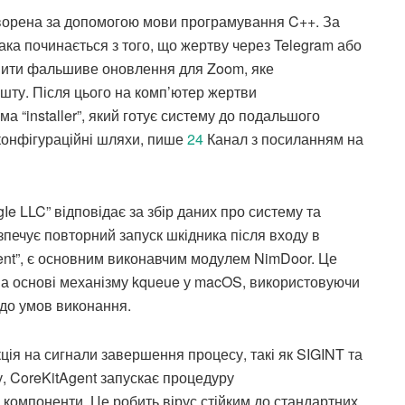
ворена за допомогою мови програмування C++. За
така починається з того, що жертву через Telegram або
ити фальшиве оновлення для Zoom, яке
ошту. Після цього на комп’ютер жертви
а “installer”, який готує систему до подальшого
 конфігураційні шляхи, пише
24
Канал з посиланням на
Ie LLC” відповідає за збір даних про систему та
зпечує повторний запуск шкідника після входу в
ent”, є основним виконавчим модулем NimDoor. Це
на основі механізму kqueue у macOS, використовуючи
 до умов виконання.
ція на сигнали завершення процесу, такі як SIGINT та
, CoreKitAgent запускає процедуру
 компоненти. Це робить вірус стійким до стандартних