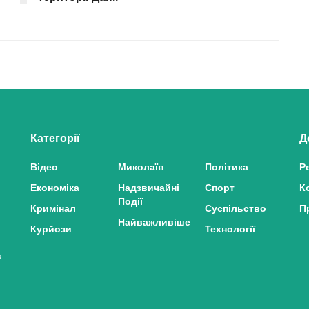
Категорії
Д
Відео
Миколаїв
Політика
Р
Економіка
Надзвичайні
Спорт
К
Події
Кримінал
Суспільство
П
Найважливіше
Курйози
Технології
з