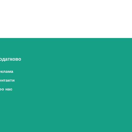
одатково
еклама
онтакти
ро нас