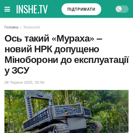
INSHE.TV
ПІДТРИМАТИ
Головна
Технології
Ось такий «Мураха» –
новий НРК допущено
Міноборони до експлуатації
у ЗСУ
28 Червня 2025, 20:59