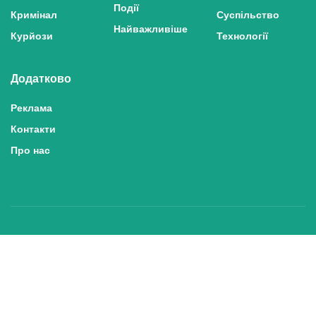
Події
Кримінал
Суспільство
Найважливіше
Курйози
Технології
Додатково
Реклама
Контакти
Про нас
Політика конфіденційності та захисту персональних даних
Політика користування сайтом
Правила використання матеріалів сайту
© 2025 inshe.tv