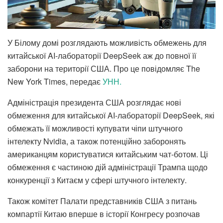
У Білому домі розглядають можливість обмежень для
китайської AI-лабораторії DeepSeek аж до повної її
заборони на території США. Про це повідомляє The
New York Times, передає
УНН.
Адміністрація президента США розглядає нові
обмеження для китайської AI-лабораторії DeepSeek, які
обмежать її можливості купувати чіпи штучного
інтелекту Nvidia, а також потенційно заборонять
американцям користуватися китайським чат-ботом. Ці
обмеження є частиною дій адміністрації Трампа щодо
конкуренції з Китаєм у сфері штучного інтелекту.
Також комітет Палати представників США з питань
компартії Китаю вперше в історії Конгресу розпочав