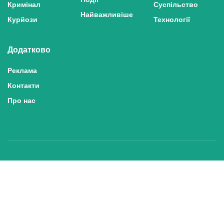
Кримінал
Суспільство
Найважливіше
Курйози
Технології
Додатково
Реклама
Контакти
Про нас
Політика конфіденційності та захисту персональних даних
Політика користування сайтом
Правила використання матеріалів сайту
© 2025 inshe.tv