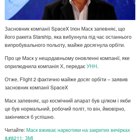
Засновник компанії SpaceX Ілон Маск запевняє, що
його ракета Starship, яка вибухнула під час останнього
випробувального польоту, майже досягнула орбіти.
Про це Маск у нещодавньому оновленні компанії, яке
оприлюднила компанія Х, передає
УНН
.
Отже, Flight 2 фактично майже досяг орбіти – заявив
засновник компанії SpaceX
Маск запевняє, що космічний апарат був цілком і якби
це був нормальний, робочий політ, то він, ймовірно,
закінчився б успішно.
Читайте:
Маск вживає наркотики на закритих вечірках
&#8211; ЗМІ