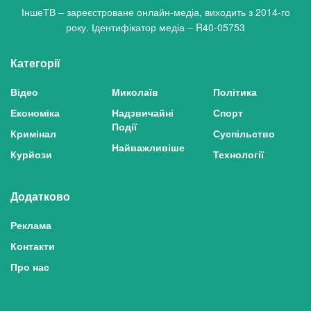
ІншеТВ – зареєстроване онлайн-медіа, виходить з 2014-го
року. Ідентифікатор медіа – R40-05753
Категорії
Відео
Миколаїв
Політика
Економіка
Надзвичайні
Спорт
Події
Кримінал
Суспільство
Найважливіше
Курйози
Технології
Додатково
Реклама
Контакти
Про нас