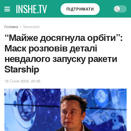
INSHE.TV
ПІДТРИМАТИ
Головна
Технології
“Майже досягнула орбіти”:
Маск розповів деталі
невдалого запуску ракети
Starship
18 Січня 2024, 20:45