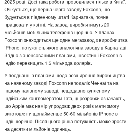
2025 році. Досі така робота проводилася тільки в Китаї.
Очікується, що перша черга заводу Foxconn, що
будується в південному штаті Карнатака, почне
працювати у квітні. На заводі вироблятимуть 20
мільйонів мобільних телефонів щорічно. У планах
Foxconn знаходиться ще один мегазавод з виробництва
iPhone, потужність якого аналогічна заводу в Карнатаці.
Згідно з анонсованими планами, інвестиції Foxconn в
Індію перевищать 1,5 мільярда доларів.
У поєднанні з планами щодо розширення виробництва
на наявному заводі Foxconn неподалік Ченнаї та на
іншому наявному заводі, нещодавно купленому
індійським конгломератом Tata, ці розробки означають,
що Apple має намір упродовж двох років мати змогу
виготовляти щонайменше 50-60 мільйонів iPhone в
Індії щорічно. Після цього річна потужність може зрости
на десятки мільйонів одиниць.