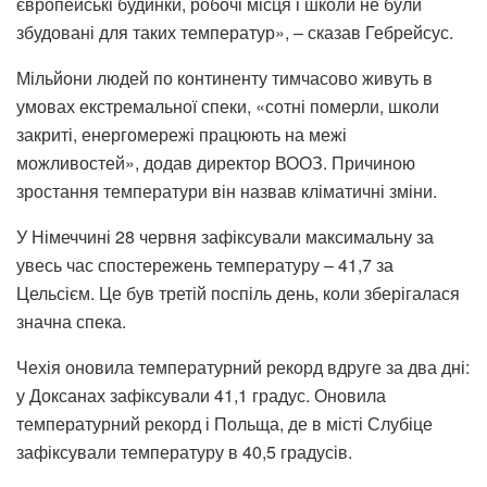
європейські будинки, робочі місця і школи не були
збудовані для таких температур», – сказав Гебрейсус.
Мільйони людей по континенту тимчасово живуть в
умовах екстремальної спеки, «сотні померли, школи
закриті, енергомережі працюють на межі
можливостей», додав директор ВООЗ. Причиною
зростання температури він назвав кліматичні зміни.
У Німеччині 28 червня зафіксували максимальну за
увесь час спостережень температуру – 41,7 за
Цельсієм. Це був третій поспіль день, коли зберігалася
значна спека.
Чехія оновила температурний рекорд вдруге за два дні:
у Доксанах зафіксували 41,1 градус. Оновила
температурний рекорд і Польща, де в місті Слубіце
зафіксували температуру в 40,5 градусів.