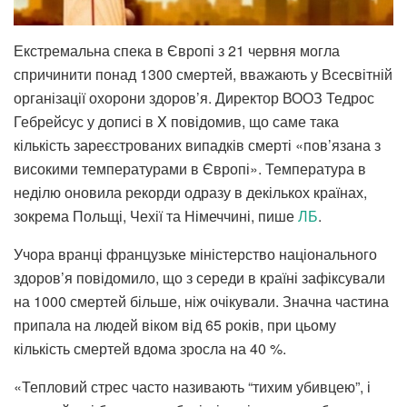
Екстремальна спека в Європі з 21 червня могла
спричинити понад 1300 смертей, вважають у Всесвітній
організації охорони здоров’я. Директор ВООЗ Тедрос
Гебрейсус у дописі в X повідомив, що саме така
кількість зареєстрованих випадків смерті «пов’язана з
високими температурами в Європі». Температура в
неділю оновила рекорди одразу в декількох країнах,
зокрема Польщі, Чехії та Німеччині, пише
ЛБ
.
Учора вранці французьке міністерство національного
здоров’я повідомило, що з середи в країні зафіксували
на 1000 смертей більше, ніж очікували. Значна частина
припала на людей віком від 65 років, при цьому
кількість смертей вдома зросла на 40 %.
«Тепловий стрес часто називають “тихим убивцею”, і