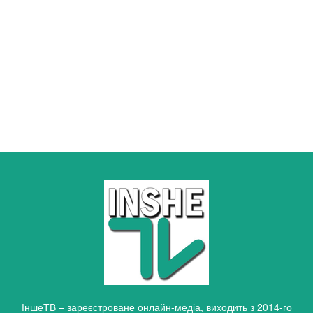
ІншеТВ – зареєстроване онлайн-медіа, виходить з 2014-го