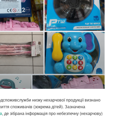
дспоживслужби низку нехарчової продукції визнано
життя споживачів (зокрема дітей). Зазначена
ua
, де зібрана інформація про небезпечну (нехарчову)