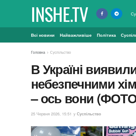
INSHE.TV
Су
Всі новини
Найважливіше
Політика
Суспіл
Головна
Суспільство
В Україні виявили
небезпечними хі
– ось вони (ФОТО
25 Червня 2026, 15:51
у
Суспільство