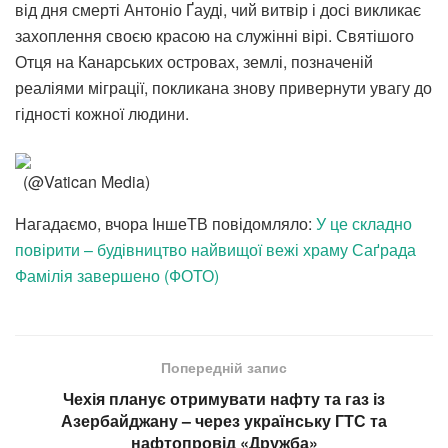
від дня смерті Антоніо Ґауді, чий витвір і досі викликає
захоплення своєю красою на служінні вірі. Святішого
Отця на Канарських островах, землі, позначеній
реаліями міграції, покликана знову привернути увагу до
гідності кожної людини.
(@Vatican Media)
Нагадаємо, вчора ІншеТВ повідомляло:
У це складно
повірити – будівництво найвищої вежі храму Саґрада
Фамілія завершено (ФОТО)
Попередній запис
Чехія планує отримувати нафту та газ із
Азербайджану – через українську ГТС та
нафтопровід «Дружба»