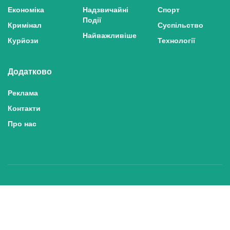
Економіка
Надзвичайні
Спорт
Події
Кримінал
Суспільство
Найважливіше
Курйози
Технології
Додатково
Реклама
Контакти
Про нас
Політика конфіденційності та захисту персональних даних
Політика користування сайтом
Правила використання матеріалів сайту
© 2025 inshe.tv