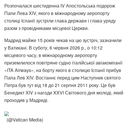
Розпочалася шестиденна IV Апостольська подорож
Папи Лева XIV, якого в міжнародному аеропорту
столиці Іспанії зустріли глава держави і глава уряду
разом з провідниками місцевої Церкви.
Мадрид майже 15 років чекав на цю зустріч, зазначили
у Ватикані. В суботу, 6 червня 2026 р., о 10:12
місцевого часу, в міжнародному аеропорту
приземлилося повітряне судно італійської авіакомпанії
«ITA Airways», на борту якого в столицю Іспанії прибув
Папа Лев XIV. Востаннє перед цим Наступник святого
Петра був тут від 18 до 21 серпня 2011 року. Це був
Бенедикт XIV з нагоди XXVI Світового дня молоді, який
проходив у Мадриді.
(@Vatican Media)