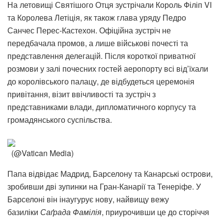
На летовищі Святішого Отця зустрічали Король Філіп VI
та Королева Летіція, як також глава уряду Педро
Санчес Перес-Кастехон. Офіційна зустріч не
передбачала промов, а лише військові почесті та
представлення делегацій. Після короткої приватної
розмови у залі почесних гостей аеропорту всі від’їхали
до королівського палацу, де відбудеться церемонія
привітання, візит ввічливості та зустріч з
представниками влади, дипломатичного корпусу та
громадянського суспільства.
(@Vatican Media)
Папа відвідає Мадрид, Барселону та Канарські острови,
зробивши дві зупинки на Гран-Канарії та Тенеріфе. У
Барселоні він інаугурує нову, найвищу вежу
базиліки
Саґрада Фамілія
, приурочивши це до сторіччя