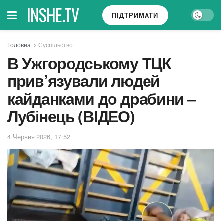
INSHE.TV
ПІДТРИМАТИ
Головна
Суспільство
В Ужгородському ТЦК
прив’язували людей
кайданками до драбини –
Лубінець (ВIДЕО)
4 Червня 2026, 17:52