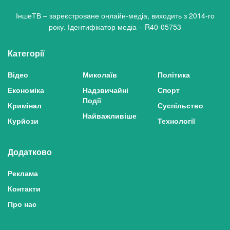
ІншеТВ – зареєстроване онлайн-медіа, виходить з 2014-го
року. Ідентифікатор медіа – R40-05753
Категорії
Відео
Миколаїв
Політика
Економіка
Надзвичайні
Спорт
Події
Кримінал
Суспільство
Найважливіше
Курйози
Технології
Додатково
Реклама
Контакти
Про нас