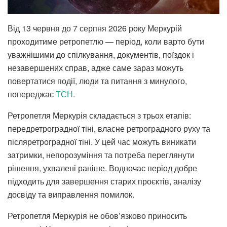
Від 13 червня до 7 серпня 2026 року Меркурій
проходитиме ретропетлю — період, коли варто бути
уважнішими до спілкування, документів, поїздок і
незавершених справ, адже саме зараз можуть
повертатися події, люди та питання з минулого,
попереджає
ТСН
.
Ретропетля Меркурія складається з трьох етапів:
передретроградної тіні, власне ретроградного руху та
післяретроградної тіні. У цей час можуть виникати
затримки, непорозуміння та потреба переглянути
рішення, ухвалені раніше. Водночас період добре
підходить для завершення старих проєктів, аналізу
досвіду та виправлення помилок.
Ретропетля Меркурія не обов’язково приносить