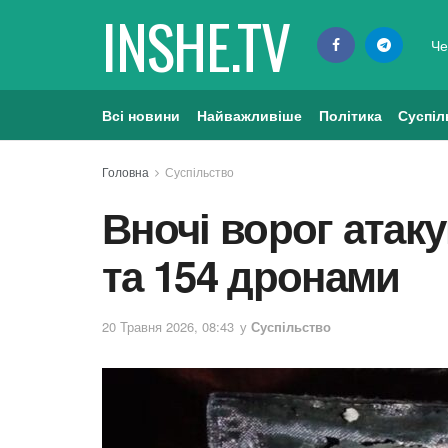
INSHE.TV
Че
Всі новини
Найважливіше
Політика
Суспіл
Головна
Суспільство
Вночі ворог атак
та 154 дронами
20 Травня 2026, 08:43
у
Суспільство