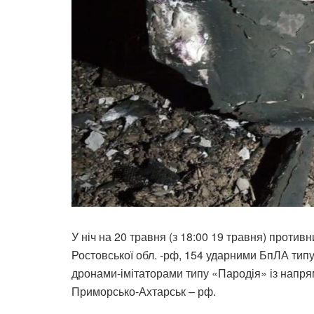
У ніч на 20 травня (з 18:00 19 травня) против
Ростовської обл. -рф, 154 ударними БпЛА типу 
дронами-імітаторами типу «Пародія» із напрям
Приморсько-Ахтарськ – рф.