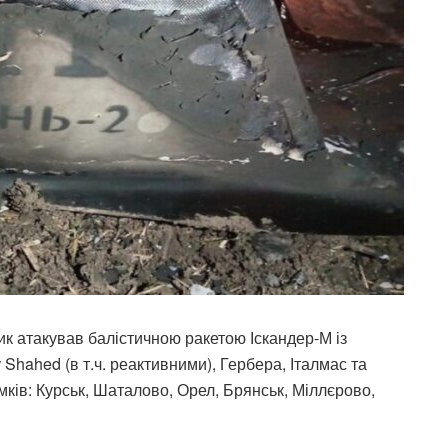
ник атакував балістичною ракетою Іскандер-М із
Shahed (в т.ч. реактивними), Гербера, Італмас та
ків: Курськ, Шаталово, Орел, Брянськ, Міллєрово,