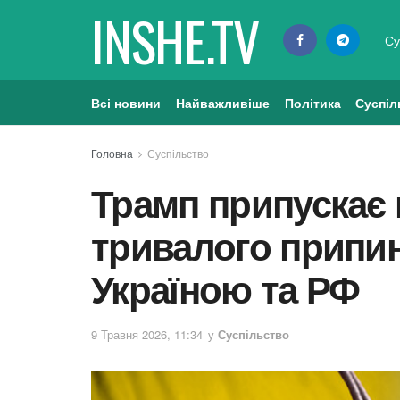
INSHE.TV
Су
Всі новини
Найважливіше
Політика
Суспіл
Головна
Суспільство
Трамп припускає
тривалого припи
Україною та РФ
9 Травня 2026, 11:34
у
Суспільство