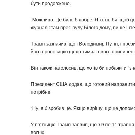
бути продовжено.
“Можливо. Це було б добре. Я хотів би, щоб ц
журналістам прес-пулу Білого дому, пише Iнт
Трамп зазначив, що і Володимир Путін, і пре
його пропозицію щодо тимчасового припинення
Він також наголосив, що хотів би побачити “з
Президент США додав, що готовий направити 
потрібне.
“Ну, я б зробив це. Якщо вирішу, що це допомо
У п’ятницю Трамп заявив, що з 9 по 11 травн
вогню.