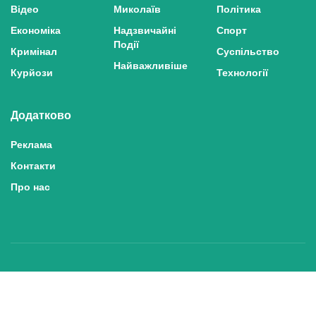
Відео
Миколаїв
Політика
Економіка
Надзвичайні
Спорт
Події
Кримінал
Суспільство
Найважливіше
Курйози
Технології
Додатково
Реклама
Контакти
Про нас
Політика конфіденційності та захисту персональних даних
Політика користування сайтом
Правила використання матеріалів сайту