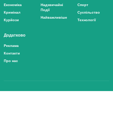
Економіка
Надзвичайні
Спорт
Події
Кримінал
Суспільство
Найважливіше
Курйози
Технології
Додатково
Реклама
Контакти
Про нас
Політика конфіденційності та захисту персональних даних
Політика користування сайтом
Правила використання матеріалів сайту
© 2025 inshe.tv