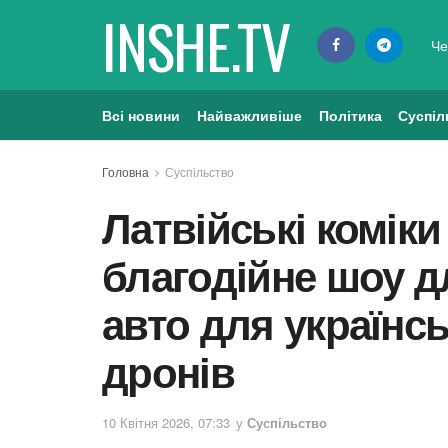
INSHE.TV
Че
Всі новини
Найважливіше
Політика
Суспіл
Головна
Суспільство
Латвійські комік
благодійне шоу д
авто для українс
дронів
10 Квітня 2026, 07:33
у
Суспільство