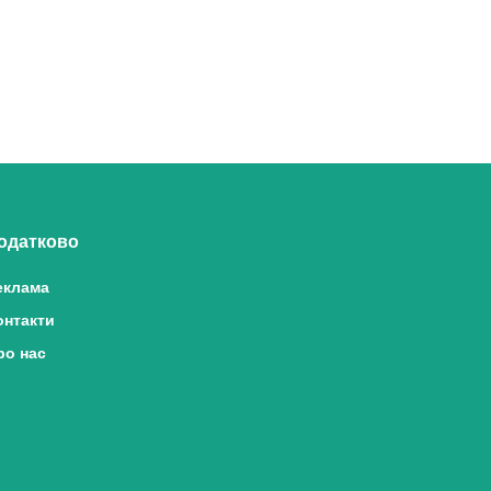
одатково
еклама
онтакти
ро нас