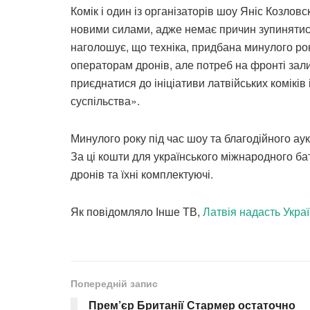
Комік і один із організаторів шоу Яніс Козловс
новими силами, адже немає причин зупинятися
наголошує, що техніка, придбана минулого рок
операторам дронів, але потреб на фронті зали
приєднатися до ініціативи латвійських коміків 
суспільства».
Минулого року під час шоу та благодійного аук
За ці кошти для українського міжнародного б
дронів та їхні комплектуючі.
Як повідомляло Інше ТВ,
Латвія надасть Украї
Попередній запис
Прем’єр Британії Стармер остаточно