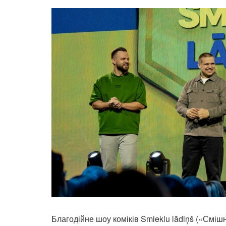
Благодійне шоу коміків Smieklu lādiņš («Смішн