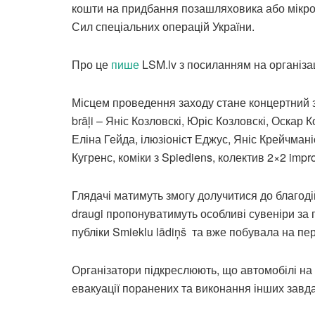
кошти на придбання позашляховика або мікроа
Сил спеціальних операцій України.
Про це
пише
LSM.lv з посиланням на організаці
Місцем проведення заходу стане концертний 
brāļi – Яніс Козловскі, Юріс Козловскі, Оскар 
Еліна Гейда, ілюзіоніст Еджус, Яніс Крейчмані
Кугренс, коміки з Spiediens, колектив 2×2 improv
Глядачі матимуть змогу долучитися до благодій
draugi пропонуватимуть особливі сувеніри за 
публіки Smieklu lādiņš та вже побувала на пер
Організатори підкреслюють, що автомобілі на ф
евакуації поранених та виконання інших завд