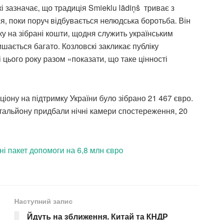
кі зазначає, що традиція Smieklu lādiņš триває з
, поки поруч відбувається нелюдська боротьба. Він
у на зібрані кошти, щодня служить українським
шається багато. Козловскі закликає публіку
і цього року разом «показати, що таке цінності
ціону на підтримку України було зібрано 21 467 євро.
атальйону придбали нічні камери спостереження, 20
ні пакет допомоги на 6,8 млн євро
Наступний запис
Йдуть на зближення. Китай та КНДР