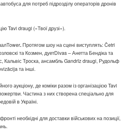
втобуса для потреб підрозділу операторів дронів
ю Tavi draugi («Твої друзі»).
залTower
.
Протягом шоу на сцені виступлять: Četri
Козловскі та Козмен, дуетDivas – Анетта Бендіка та
с, Кальвіс Троска, ансамбль Gandrīz draugi, Рудольф
izācija та інші.
ного аукціону, де коміки разом із організацією Tavi
пожертви. Частина з них створена спеціально для
едовій в Україні.
ронті необхідні для доставки військових на позиції,
ань.