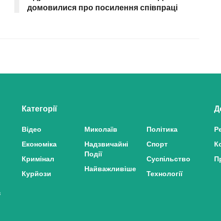
домовилися про посилення співпраці
Категорії
Д
Відео
Миколаїв
Політика
Р
Економіка
Надзвичайні
Спорт
К
Події
Кримінал
Суспільство
П
Найважливіше
Курйози
Технології
з