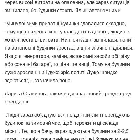
через високі витрати на опалення, але зараз ситуація
змінилася, бо будинки стають більш автономними.
“Минулої зими приватні будинки здавалися складно,
тому що опалення коштувало досить дорого, люди не
хотіли нести ці витрати. Нині ситуація змінилася: попит
на автономні будинки зростає, а ціни значно піднялися.
Якщо є генератори, каміни, автономні засоби обігріву
або сонячні батареї, то ціни ще вищі. Тому на будинки
дуже зросли ціни і дуже зріс попит. Дуже швидко
здаються”, – зазначила вона.
Лариса Ставинога також відзначає новий тренд серед
орендарів.
“Люди зараз об’єднуються по дві-три сім’ї і орендують
будинок на зимовий час, щоб пережити ці складні
місяці. Те, що я бачу, зараз здаються будинки за 2-2,5
тисячі доларів, хоча раніше аналогічні будинки ми не