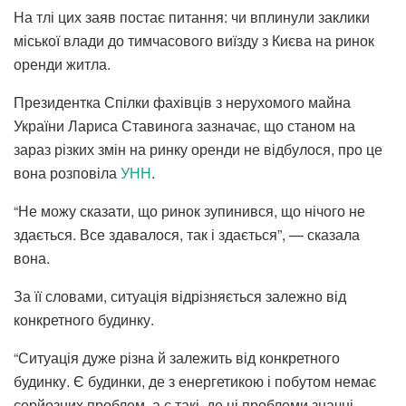
На тлі цих заяв постає питання: чи вплинули заклики
міської влади до тимчасового виїзду з Києва на ринок
оренди житла.
Президентка Спілки фахівців з нерухомого майна
України Лариса Ставинога зазначає, що станом на
зараз різких змін на ринку оренди не відбулося, про це
вона розповіла
УНН
.
“Не можу сказати, що ринок зупинився, що нічого не
здається. Все здавалося, так і здається”, — сказала
вона.
За її словами, ситуація відрізняється залежно від
конкретного будинку.
“Ситуація дуже різна й залежить від конкретного
будинку. Є будинки, де з енергетикою і побутом немає
серйозних проблем, а є такі, де ці проблеми значні,