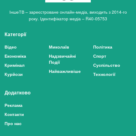
ІншеТВ – зареєстроване онлайн-медіа, виходить з 2014-го
року. Ідентифікатор медіа – R40-05753
Категорії
Відео
Миколаїв
Політика
Економіка
Надзвичайні
Спорт
Події
Кримінал
Суспільство
Найважливіше
Курйози
Технології
Додатково
Реклама
Контакти
Про нас