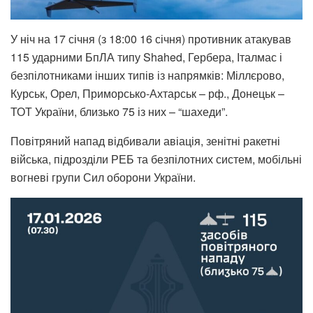
У ніч на 17 січня (з 18:00 16 січня) противник атакував
115 ударними БпЛА типу Shahed, Гербера, Італмас і
безпілотниками інших типів із напрямків: Міллєрово,
Курськ, Орел, Приморсько-Ахтарськ – рф., Донецьк –
ТОТ України, близько 75 із них – “шахеди”.
Повітряний напад відбивали авіація, зенітні ракетні
війська, підрозділи РЕБ та безпілотних систем, мобільні
вогневі групи Сил оборони України.