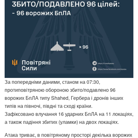
За попередніми даними, станом на 07:30,
протиповітряною обороною збито/подавлено 96
ворожих БпЛА типу Shahed, Гербера і дронів інших
типів на півночі, півдні та сході країни.
Зафіксовано влучання 16 ударних БпЛА на 11 локаціях,
а також падіння збитих (уламки) на двох локаціях.
Атака триває, в повітряному просторі декілька ворожих