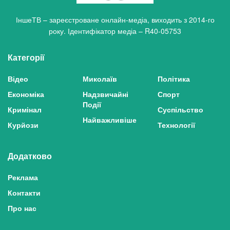
ІншеТВ – зареєстроване онлайн-медіа, виходить з 2014-го
року. Ідентифікатор медіа – R40-05753
Категорії
Відео
Миколаїв
Політика
Економіка
Надзвичайні
Спорт
Події
Кримінал
Суспільство
Найважливіше
Курйози
Технології
Додатково
Реклама
Контакти
Про нас