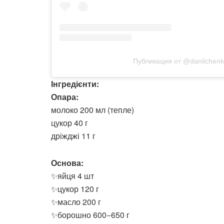
Публикация от @danilchen
Інгредієнти:
Опара:
молоко 200 мл (тепле)
цукор 40 г
дріжджі 11 г
Основа:
✨яйця 4 шт
✨цукор 120 г
✨масло 200 г
✨борошно 600−650 г