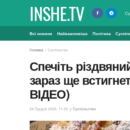
INSHE.TV
Су
Всі новини
Найважливіше
Політика
Суспіл
Головна
Суспільство
Спечіть різдвяний
зараз ще встигне
ВІДЕО)
24 Грудня 2025, 11:25
у
Суспільство