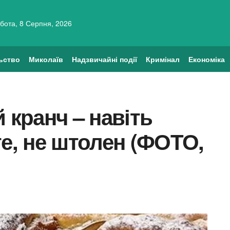
бота, 8 Серпня, 2026
ьство
Миколаїв
Надзвичайні події
Кримінал
Економіка
 кранч – навіть
те, не штолен (ФОТО,