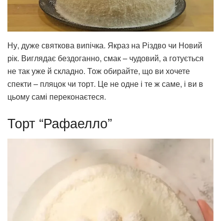
Ну, дуже святкова випічка. Якраз на Різдво чи Новий
рік. Виглядає бездоганно, смак – чудовий, а готується
не так уже й складно. Тож обирайте, що ви хочете
спекти – пляцок чи торт. Це не одне і те ж саме, і ви в
цьому самі переконаєтеся.
Торт “Рафаелло”