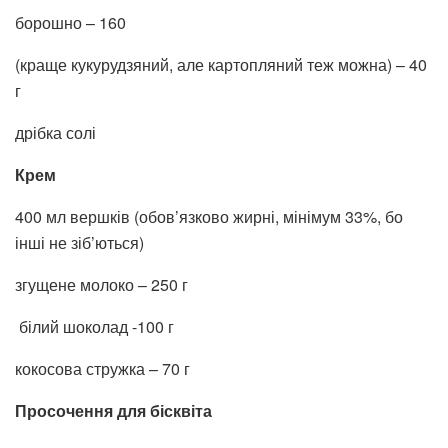
борошно – 160
(краще кукурудзяний, але картопляний теж можна) – 40
г
дрібка солі
Крем
400 мл вершків (обов’язково жирні, мінімум 33%, бо
інші не зіб’ються)
згущене молоко – 250 г
білий шоколад -100 г
кокосова стружка – 70 г
Просочення для бісквіта