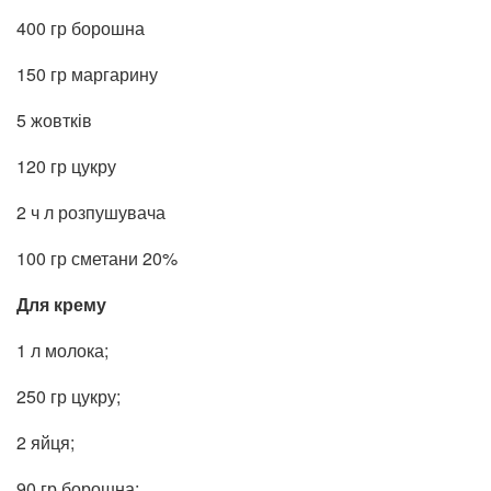
400 гр борошна
150 гр маргарину
5 жовтків
120 гр цукру
2 ч л розпушувача
100 гр сметани 20%
Для крему
1 л молока;
250 гр цукру;
2 яйця;
90 гр борошна;