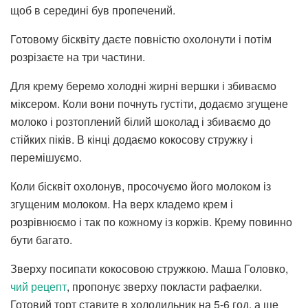
щоб в середині був пропечений.
Готовому бісквіту даєте повністю охолонути і потім
розрізаєте на три частини.
Для крему беремо холодні жирні вершки і збиваємо
міксером. Коли вони почнуть густіти, додаємо згущене
молоко і розтоплений білий шоколад і збиваємо до
стійких піків. В кінці додаємо кокосову стружку і
перемішуємо.
Коли бісквіт охолонув, просочуємо його молоком із
згущеним молоком. На верх кладемо крем і
розрівнюємо і так по кожному із коржів. Крему повинно
бути багато.
Зверху посипати кокосовою стружкою. Маша Головко,
чий рецепт
, пропонує зверху покласти рафаелки.
Готовий торт ставите в холодильник на 5-6 год, а ще