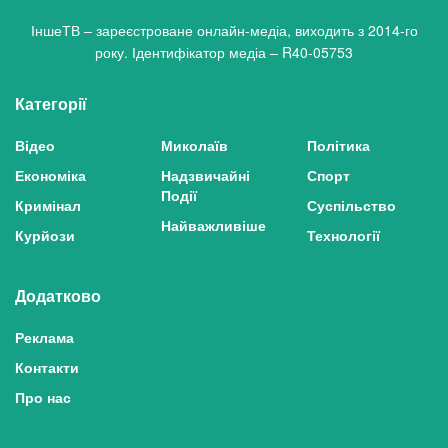
ІншеТВ – зареєстроване онлайн-медіа, виходить з 2014-го
року. Ідентифікатор медіа – R40-05753
Категорії
Відео
Миколаїв
Політика
Економіка
Надзвичайні
Спорт
Події
Кримінал
Суспільство
Найважливіше
Курйози
Технології
Додатково
Реклама
Контакти
Про нас