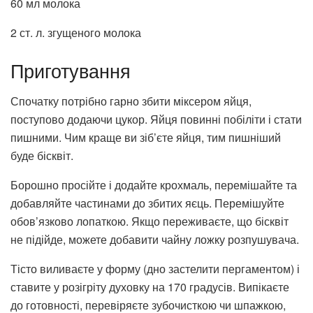
60 мл молока
2 ст. л. згущеного молока
Приготування
Спочатку потрібно гарно збити міксером яйця,
поступово додаючи цукор. Яйця повинні побіліти і стати
пишними. Чим краще ви зіб’єте яйця, тим пишніший
буде бісквіт.
Борошно просійте і додайте крохмаль, перемішайте та
добавляйте частинами до збитих яєць. Перемішуйте
обов’язково лопаткою. Якщо переживаєте, що бісквіт
не підійде, можете добавити чайну ложку розпушувача.
Тісто виливаєте у форму (дно застелити пергаментом) і
ставите у розігріту духовку на 170 градусів. Випікаєте
до готовності, перевіряєте зубочисткою чи шпажкою,